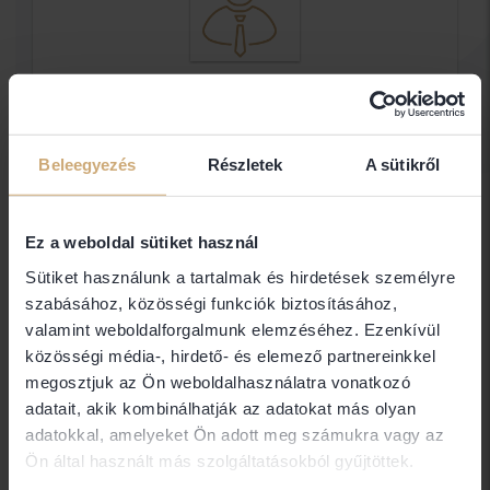
Bánné Dr. Dan Erzsébet
Ügyvéd
Beleegyezés
Részletek
A sütikről
Ügyvéd
Ez a weboldal sütiket használ
Elérhetőségek
Sütiket használunk a tartalmak és hirdetések személyre
szabásához, közösségi funkciók biztosításához,
valamint weboldalforgalmunk elemzéséhez. Ezenkívül
7400 Kaposvár
közösségi média-, hirdető- és elemező partnereinkkel
megosztjuk az Ön weboldalhasználatra vonatkozó
adatait, akik kombinálhatják az adatokat más olyan
adatokkal, amelyeket Ön adott meg számukra vagy az
Amennyiben nem találja a keresett ügyvéd
Ön által használt más szolgáltatásokból gyűjtöttek.
elérhetőségét (email, telefon), abban az esetben