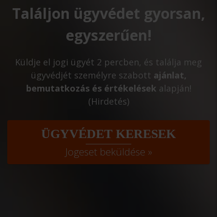
Találjon ügyvédet gyorsan,
egyszerűen!
Küldje el jogi ügyét 2 percben, és találja meg
ügyvédjét személyre szabott
ajánlat,
bemutatkozás és értékelések
alapján!
(Hirdetés)
ÜGYVÉDET KERESEK
Jogeset beküldése »