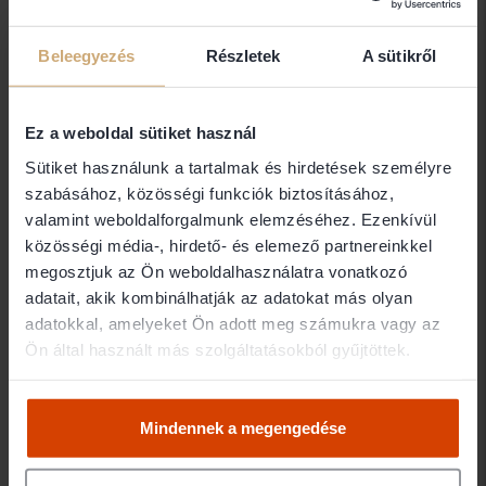
Hajdú-Bihar megye
412 ügyvéd
Dr. Gőz Péter
Beleegyezés
Részletek
A sütikről
DR.GŐZ ÜGYVÉDI IRODA
4024 Debrecen
Ez a weboldal sütiket használ
Sütiket használunk a tartalmak és hirdetések személyre
szabásához, közösségi funkciók biztosításához,
Dr. Gulyás Ildikó
valamint weboldalforgalmunk elemzéséhez. Ezenkívül
Ügyvéd
közösségi média-, hirdető- és elemező partnereinkkel
megosztjuk az Ön weboldalhasználatra vonatkozó
4024 Debrecen
adatait, akik kombinálhatják az adatokat más olyan
adatokkal, amelyeket Ön adott meg számukra vagy az
Dr. Gyetvai Andrea
Ön által használt más szolgáltatásokból gyűjtöttek.
Ügyvéd
4024 Debrecen
Mindennek a megengedése