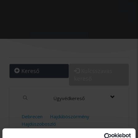
Kereső
Kulcsszavas
kereső
Ügyvédkereső
Debrecen
Hajdúböszörmény
Hajdúszoboszló