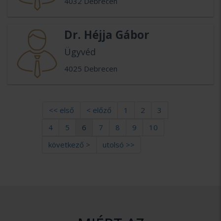
4032 Debrecen
Dr. Héjja Gábor
Ügyvéd
4025 Debrecen
<< első
< előző
1
2
3
4
5
6
7
8
9
10
következő >
utolsó >>