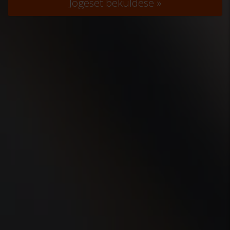
Jogeset beküldése »