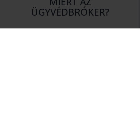
MIÉRT AZ
ÜGYVÉDBRÓKER?
DISZKRÉCIÓ
Az ajánlatkérés során az Ön személyes adatai mindvégig
titokban maradnak.
NINCS KÖTELEZETTSÉG
Szolgáltatásunk igénybevétele nem jár semmilyen
kötelezettséggel.
HITELESSÉG
Rendszerünkhöz csak érvényes ügyvédi igazolvánnyal
rendelkező ügyvédek csatlakozhatnak.
INFORMÁCIÓ
Az Ügyvédbrókeren keresztül megfelelő információhoz
juthat a megalapozott ügyvédválasztáshoz.
FÜGGETLENSÉG
Az Ügyvédbróker független szolgáltató. Önnek a