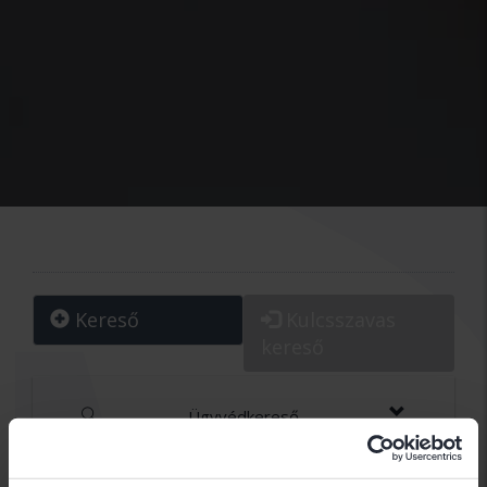
Kereső
Kulcsszavas
kereső
Ügyvédkereső
Debrecen
Hajdúböszörmény