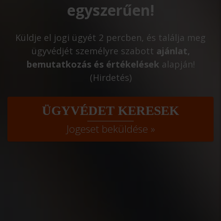
egyszerűen!
Küldje el jogi ügyét 2 percben, és találja meg
ügyvédjét személyre szabott
ajánlat,
bemutatkozás és értékelések
alapján!
(Hirdetés)
ÜGYVÉDET KERESEK
Jogeset beküldése »