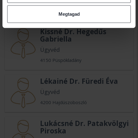
Ügyvéd
4138 Komádi
Megtagad
Kissné Dr. Hegedűs
Gabriella
Ügyvéd
4150 Püspökladány
Lékainé Dr. Füredi Éva
Ügyvéd
4200 Hajdúszoboszló
Lukácsné Dr. Patakvölgyi
Piroska