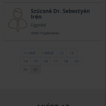
Szűcsné Dr. Sebestyén
Irén
Ügyvéd
4080 Hajdúnánás
<< első
< előző
12
13
14
15
16
17
18
19
20
21