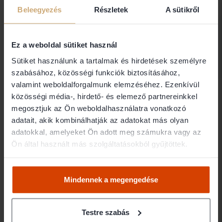
Hajdúszoboszló
Beleegyezés
Részletek
A sütikről
Hajdú-Bihar megye
412 ügyvéd
Ez a weboldal sütiket használ
Ifj. Dr. Kiss István
Sütiket használunk a tartalmak és hirdetések személyre
szabásához, közösségi funkciók biztosításához,
Ügyvéd
valamint weboldalforgalmunk elemzéséhez. Ezenkívül
4025 Debrecen
közösségi média-, hirdető- és elemező partnereinkkel
megosztjuk az Ön weboldalhasználatra vonatkozó
adatait, akik kombinálhatják az adatokat más olyan
Ifj. Dr. Varga Zsigmond
adatokkal, amelyeket Ön adott meg számukra vagy az
Ügyvéd
Ön által használt más szolgáltatásokból gyűjtöttek.
4024 Debrecen
Mindennek a megengedése
Juhászné Dr. Máté
Marianna
Testre szabás