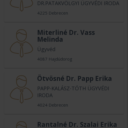
DR.PATAKVÖLGYI ÜGYVÉDI IRODA
4225 Debrecen
Miterliné Dr. Vass
Melinda
Ügyvéd
4087 Hajdúdorog
Ötvösné Dr. Papp Erika
PAPP-KALÁSZ-TÓTH ÜGYVÉDI
IRODA
4024 Debrecen
Rantalné Dr. Szalai Erika