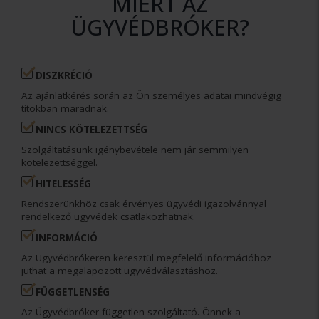
MIÉRT AZ
ÜGYVÉDBRÓKER?
DISZKRÉCIÓ
Az ajánlatkérés során az Ön személyes adatai mindvégig
titokban maradnak.
NINCS KÖTELEZETTSÉG
Szolgáltatásunk igénybevétele nem jár semmilyen
kötelezettséggel.
HITELESSÉG
Rendszerünkhöz csak érvényes ügyvédi igazolvánnyal
rendelkező ügyvédek csatlakozhatnak.
INFORMÁCIÓ
Az Ügyvédbrókeren keresztül megfelelő információhoz
juthat a megalapozott ügyvédválasztáshoz.
FÜGGETLENSÉG
Az Ügyvédbróker független szolgáltató. Önnek a