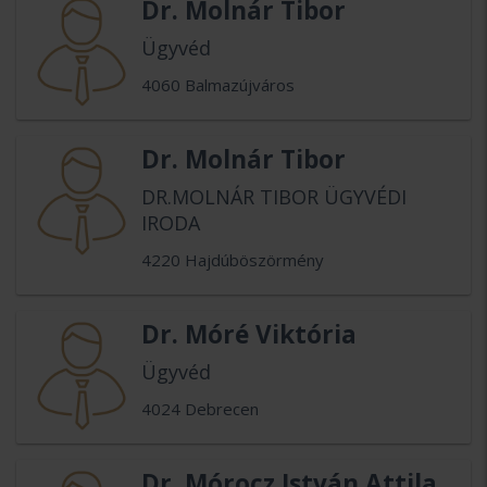
Dr. Molnár Tibor
Ügyvéd
4060 Balmazújváros
Dr. Molnár Tibor
DR.MOLNÁR TIBOR ÜGYVÉDI
IRODA
4220 Hajdúböszörmény
Dr. Móré Viktória
Ügyvéd
4024 Debrecen
Dr. Mórocz István Attila