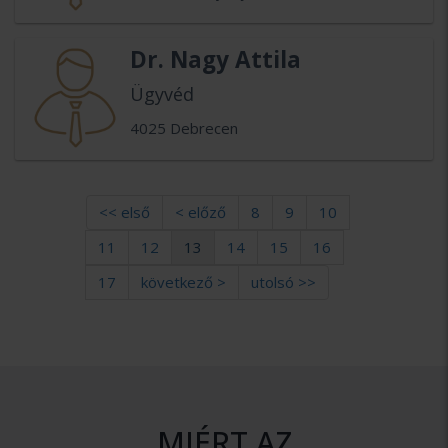
Dr. Nagy Attila
Ügyvéd
4025 Debrecen
<< első
< előző
8
9
10
11
12
13
14
15
16
17
következő >
utolsó >>
MIÉRT AZ