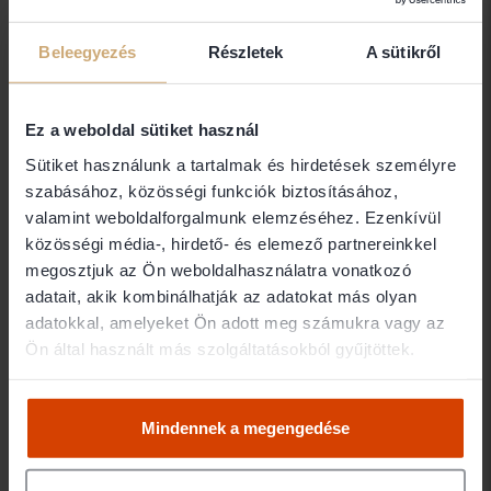
Dr. Mező István
Beleegyezés
Részletek
A sütikről
Ügyvéd
4026 Debrecen
Ez a weboldal sütiket használ
Sütiket használunk a tartalmak és hirdetések személyre
szabásához, közösségi funkciók biztosításához,
Dr. Micskey István
valamint weboldalforgalmunk elemzéséhez. Ezenkívül
Ügyvéd
közösségi média-, hirdető- és elemező partnereinkkel
megosztjuk az Ön weboldalhasználatra vonatkozó
4032 Debrecen
adatait, akik kombinálhatják az adatokat más olyan
adatokkal, amelyeket Ön adott meg számukra vagy az
Dr. Mohácsi Ferenc
Ön által használt más szolgáltatásokból gyűjtöttek.
DR.MOHÁCSI ÜGYVÉDI IRODA
4024 Debrecen
Mindennek a megengedése