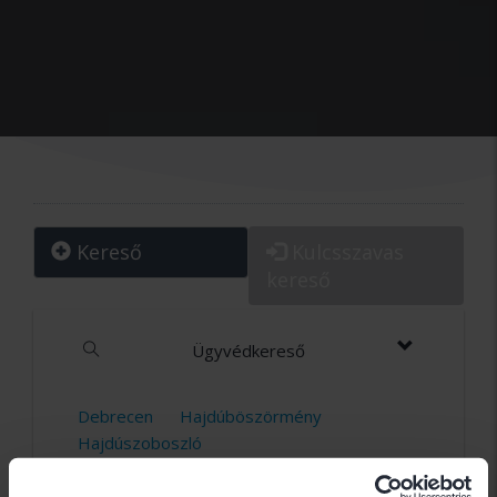
Kereső
Kulcsszavas
kereső
Ügyvédkereső
Debrecen
Hajdúböszörmény
Hajdúszoboszló
Hajdú-Bihar megye
412 ügyvéd