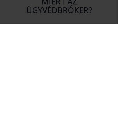
MIÉRT AZ
ÜGYVÉDBRÓKER?
DISZKRÉCIÓ
Az ajánlatkérés során az Ön személyes adatai mindvégig
titokban maradnak.
NINCS KÖTELEZETTSÉG
Szolgáltatásunk igénybevétele nem jár semmilyen
kötelezettséggel.
HITELESSÉG
Rendszerünkhöz csak érvényes ügyvédi igazolvánnyal
rendelkező ügyvédek csatlakozhatnak.
INFORMÁCIÓ
Az Ügyvédbrókeren keresztül megfelelő információhoz
juthat a megalapozott ügyvédválasztáshoz.
FÜGGETLENSÉG
Az Ügyvédbróker független szolgáltató. Önnek a