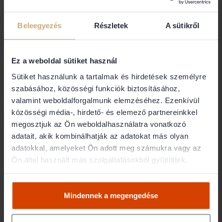
Hajdú-Bihar megye
412 ügyvéd
Dr. Czár Csaba
Beleegyezés
Részletek
A sütikről
DR.CZÁR ÜGYVÉDI IRODA
4026 Debrecen
Ez a weboldal sütiket használ
Sütiket használunk a tartalmak és hirdetések személyre
szabásához, közösségi funkciók biztosításához,
Dr. Czére-réti Gabriella
valamint weboldalforgalmunk elemzéséhez. Ezenkívül
DR.CZÉRE-RÉTI ÜGYVÉDI IRODA
közösségi média-, hirdető- és elemező partnereinkkel
megosztjuk az Ön weboldalhasználatra vonatkozó
4025 Debrecen
adatait, akik kombinálhatják az adatokat más olyan
adatokkal, amelyeket Ön adott meg számukra vagy az
Dr. Dalanics Ivett
Ön által használt más szolgáltatásokból gyűjtöttek.
DR.DALANICS ÜGYVÉDI IRODA
4100 Berettyóújfalu
Mindennek a megengedése