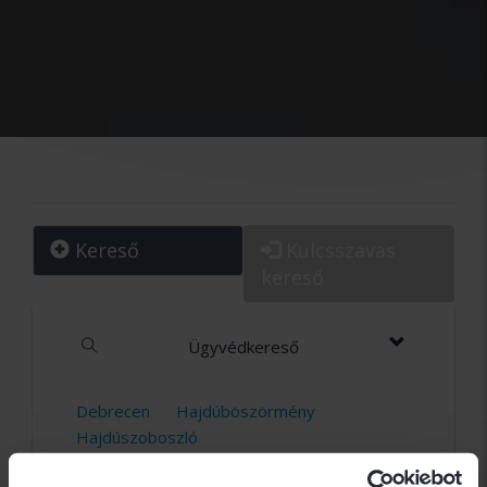
Kereső
Kulcsszavas
kereső
Ügyvédkereső
Debrecen
Hajdúböszörmény
Hajdúszoboszló