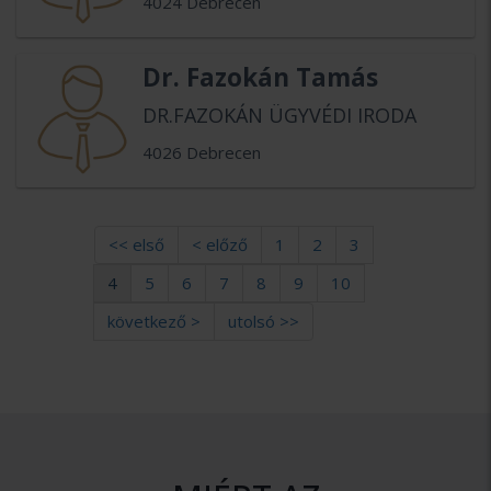
4024 Debrecen
Dr. Fazokán Tamás
DR.FAZOKÁN ÜGYVÉDI IRODA
4026 Debrecen
<< első
< előző
1
2
3
4
5
6
7
8
9
10
következő >
utolsó >>