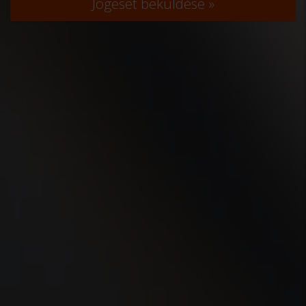
Jogeset beküldése »