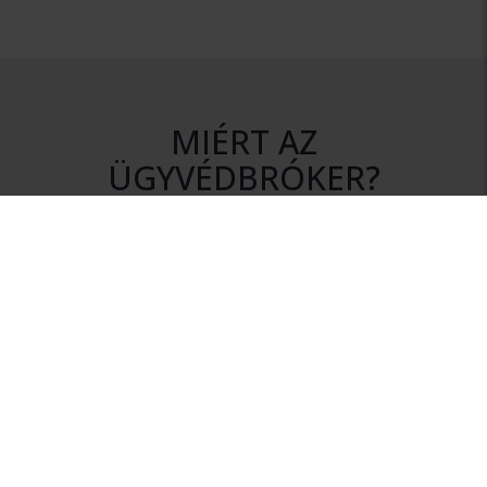
MIÉRT AZ
ÜGYVÉDBRÓKER?
DISZKRÉCIÓ
Az ajánlatkérés során az Ön személyes adatai mindvégig
titokban maradnak.
NINCS KÖTELEZETTSÉG
Szolgáltatásunk igénybevétele nem jár semmilyen
kötelezettséggel.
HITELESSÉG
Rendszerünkhöz csak érvényes ügyvédi igazolvánnyal
rendelkező ügyvédek csatlakozhatnak.