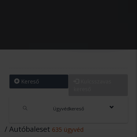
Kereső
Kulcsszavas
kereső
Ügyvédkereső
/ Autóbaleset
635 ügyvéd