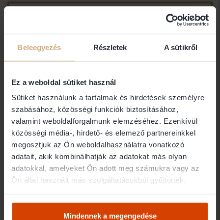
Dr. Balázs Katalin
Dr. Balázs Katalin Ügyvédi Iroda
1051 Budapest
Beleegyezés
Részletek
A sütikről
dr. Balázs Nóra
Ez a weboldal sütiket használ
Sütiket használunk a tartalmak és hirdetések személyre
dr. Balázs Nóra egyéni ügyvéd
szabásához, közösségi funkciók biztosításához,
8000 Székesfehérvár
valamint weboldalforgalmunk elemzéséhez. Ezenkívül
közösségi média-, hirdető- és elemező partnereinkkel
megosztjuk az Ön weboldalhasználatra vonatkozó
dr. Bálint Donát ügyvéd
adatait, akik kombinálhatják az adatokat más olyan
adatokkal, amelyeket Ön adott meg számukra vagy az
dr. Bálint Donát egyéni ügyvéd
Ön által használt más szolgáltatásokból gyűjtöttek.
1137 Budapest
Mindennek a megengedése