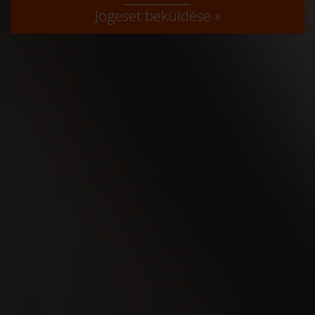
Jogeset beküldése »