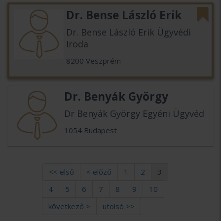
Dr. Bense László Erik
Dr. Bense László Erik Ügyvédi
Iroda
8200 Veszprém
Dr. Benyák György
Dr Benyák György Egyéni Ügyvéd
1054 Budapest
<< első
< előző
1
2
3
4
5
6
7
8
9
10
következő >
utolsó >>