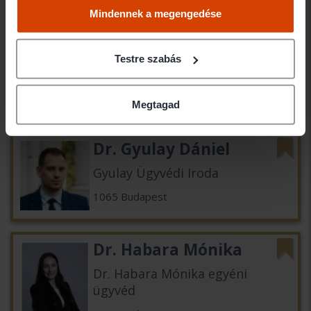
Mindennek a megengedése
Dr. Gyulai Máté
Testre szabás
Dr. Gyulai Máté egyéni ügyvéd
1192 Budapest
Megtagad
Dr. Gyulay Dániel
Gyulay Ügyvédi Iroda
1065 Budapest
Dr. Habara Mónika
Dr. Habara Mónika egyéni
ügyvéd