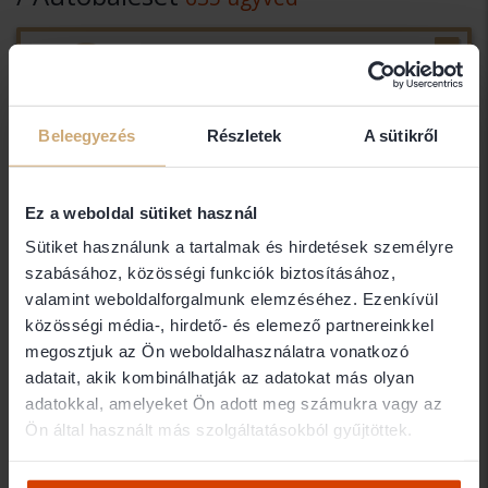
dr. Györgyfi Judit
Dr. Györgyfi Judit Ügyvédi Iroda
3000 Hatvan
Beleegyezés
Részletek
A sütikről
Dr. Győrváry Brigitta
Ez a weboldal sütiket használ
Ágnes
Sütiket használunk a tartalmak és hirdetések személyre
GYŐRVÁRY ÜGYVÉDI IRODA
szabásához, közösségi funkciók biztosításához,
valamint weboldalforgalmunk elemzéséhez. Ezenkívül
1027 Budapest
közösségi média-, hirdető- és elemező partnereinkkel
megosztjuk az Ön weboldalhasználatra vonatkozó
Dr. Gyulai Balázs Csaba
adatait, akik kombinálhatják az adatokat más olyan
adatokkal, amelyeket Ön adott meg számukra vagy az
Dr. Gyulai Balázs Csaba egyéni
Ön által használt más szolgáltatásokból gyűjtöttek.
ügyvéd
1054 Budapest