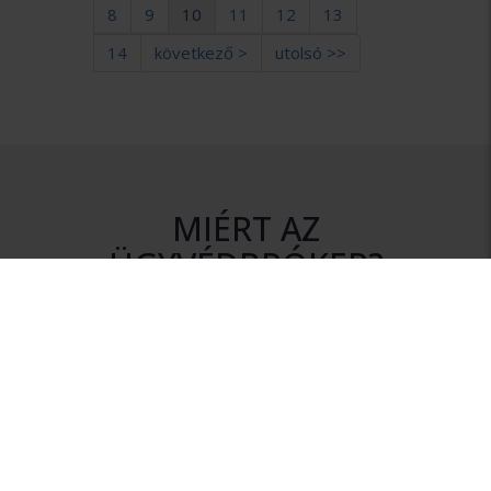
8
9
10
11
12
13
14
következő >
utolsó >>
MIÉRT AZ
ÜGYVÉDBRÓKER?
DISZKRÉCIÓ
Az ajánlatkérés során az Ön személyes adatai mindvégig
titokban maradnak.
NINCS KÖTELEZETTSÉG
Szolgáltatásunk igénybevétele nem jár semmilyen
kötelezettséggel.