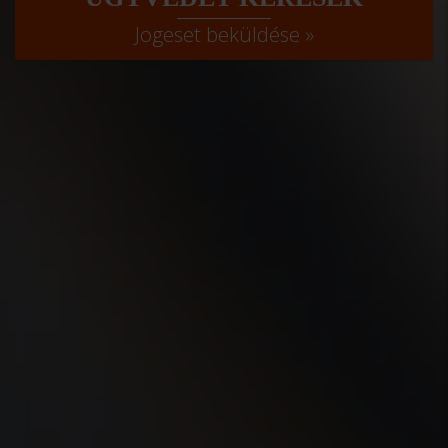
Jogeset beküldése »