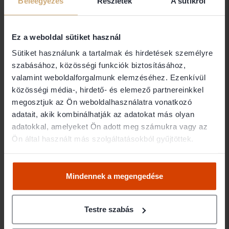
Ügyvédi
Beleegyezés
Részletek
A sütikről
Iroda
dr. Halmágyi Anita
Ez a weboldal sütiket használ
Sütiket használunk a tartalmak és hirdetések személyre
szabásához, közösségi funkciók biztosításához,
Elérhetőségek
valamint weboldalforgalmunk elemzéséhez. Ezenkívül
közösségi média-, hirdető- és elemező partnereinkkel
megosztjuk az Ön weboldalhasználatra vonatkozó
1075 Budapest Rumbach S. u. 10/B. fszt. 1.
adatait, akik kombinálhatják az adatokat más olyan
Ügyfélfogadás
adatokkal, amelyeket Ön adott meg számukra vagy az
Ön által használt más szolgáltatásokból gyűjtöttek.
Mindennek a megengedése
Testre szabás