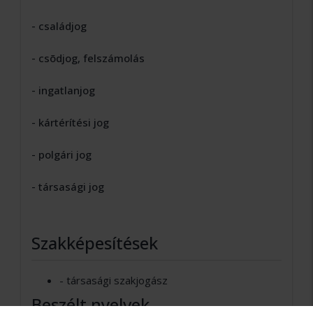
- családjog
- csõdjog, felszámolás
- ingatlanjog
- kártérítési jog
- polgári jog
- társasági jog
Szakképesítések
- társasági szakjogász
Beszélt nyelvek