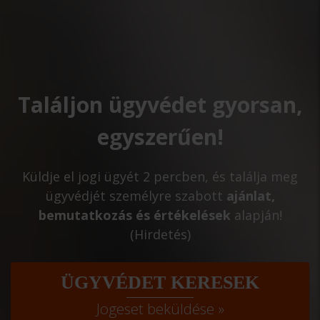
Találjon ügyvédet gyorsan,
egyszerűen!
Küldje el jogi ügyét 2 percben, és találja meg
ügyvédjét személyre szabott
ajánlat,
bemutatkozás és értékelések
alapján!
(Hirdetés)
ÜGYVÉDET KERESEK
Jogeset beküldése »