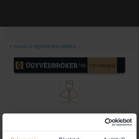
» Vissza az ügyvéd lista oldalra
tag
195 hónapja
Bencze
és
Halmágyi