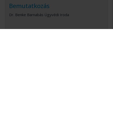
Bemutatkozás
Dr. Benke Barnabás Ügyvédi Iroda
Irodavezető : dr. Benke Barnabás ügyvéd
A Dr. Benke Barnabás Ügyvédi Iroda nevében
üdvözlöm Önt!
Elsődlegesen engedje meg, hogy tájékoztassam
arról, hogy Ügyvédi Irodámban készséggel állok
rendelkezésére, az önnel való teljes körű
együttműködés keretében ügyének szakszerű, gyors
és sikeres megoldásában.
A Dr. Benke Barnabás Ügyvédi Iroda az ország egész
területén vállal polgári- és büntető ügyekben jogi