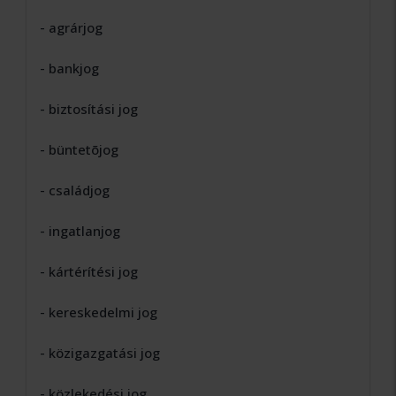
- agrárjog
- bankjog
- biztosítási jog
- büntetõjog
- családjog
- ingatlanjog
- kártérítési jog
- kereskedelmi jog
- közigazgatási jog
- közlekedési jog