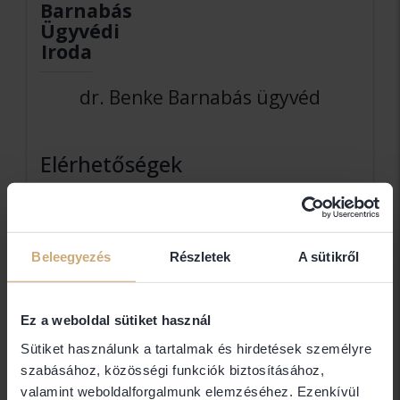
Barnabás
Ügyvédi
Iroda
dr. Benke Barnabás ügyvéd
Elérhetőségek
1116 Budapest Építész utca 8-12.
Ügyfélfogadás
Beleegyezés
Részletek
A sütikről
Ez a weboldal sütiket használ
Sütiket használunk a tartalmak és hirdetések személyre
szabásához, közösségi funkciók biztosításához,
valamint weboldalforgalmunk elemzéséhez. Ezenkívül