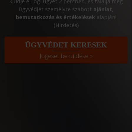
Küldje el jogi ügyét 2 percben, és találja meg
ügyvédjét személyre szabott
ajánlat,
bemutatkozás és értékelések
alapján!
(Hirdetés)
ÜGYVÉDET KERESEK
Jogeset beküldése »