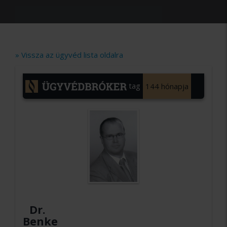
» Vissza az ügyvéd lista oldalra
tag
144 hónapja
Dr.
Benke