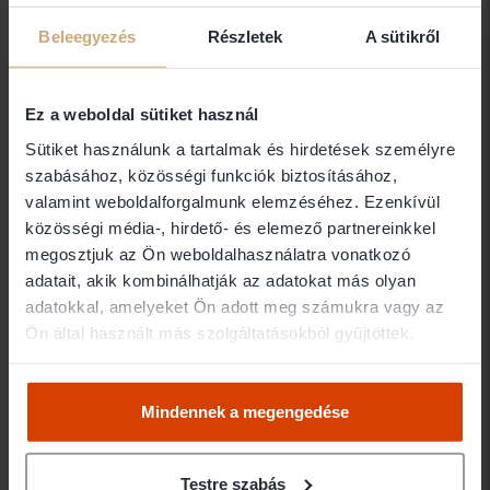
Dr. Deák Róbert egyéni ügyvéd
Beleegyezés
Részletek
A sütikről
5000 Szolnok
Ez a weboldal sütiket használ
Dr. Dékány Dóra
Sütiket használunk a tartalmak és hirdetések személyre
Ügyvéd
szabásához, közösségi funkciók biztosításához,
valamint weboldalforgalmunk elemzéséhez. Ezenkívül
1051 Budapest
közösségi média-, hirdető- és elemező partnereinkkel
megosztjuk az Ön weboldalhasználatra vonatkozó
Dr. Deme János
adatait, akik kombinálhatják az adatokat más olyan
adatokkal, amelyeket Ön adott meg számukra vagy az
DEME ÜGYVÉDI IRODA
Ön által használt más szolgáltatásokból gyűjtöttek.
1101 Budapest
Mindennek a megengedése
Dr. Demku Róbert
DR.DEMKU RÓBERT ÜGYVÉDI
Testre szabás