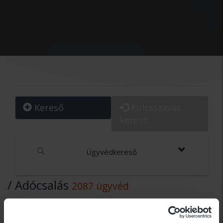
Kereső
Kulcsszavas
kereső
Ügyvédkereső
/ Adócsalás
2087 ügyvéd
Dr. Deák Róbert