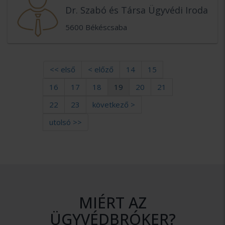
Dr. Szabó és Társa Ügyvédi Iroda
5600 Békéscsaba
<< első
< előző
14
15
16
17
18
19
20
21
22
23
következő >
utolsó >>
MIÉRT AZ
ÜGYVÉDBRÓKER?