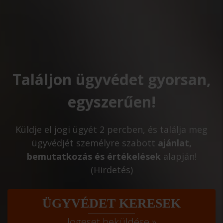
Találjon ügyvédet gyorsan,
egyszerűen!
Küldje el jogi ügyét 2 percben, és találja meg
ügyvédjét személyre szabott
ajánlat,
bemutatkozás és értékelések
alapján!
(Hirdetés)
ÜGYVÉDET KERESEK
Jogeset beküldése »