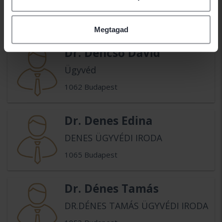
IRODA
4024 Debrecen
Megtagad
Dr. Dencső Dávid
Ügyvéd
1062 Budapest
Dr. Denes Edina
DENES ÜGYVÉDI IRODA
1065 Budapest
Dr. Dénes Tamás
DR.DÉNES TAMÁS ÜGYVÉDI IRODA