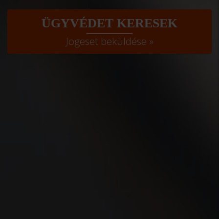
ÜGYVÉDET KERESEK
Jogeset beküldése »