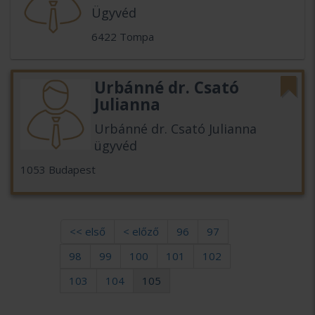
Ügyvéd
6422 Tompa
Urbánné dr. Csató
Julianna
Urbánné dr. Csató Julianna
ügyvéd
1053 Budapest
<< első
< előző
96
97
98
99
100
101
102
103
104
105