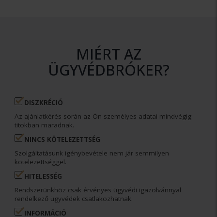
MIÉRT AZ
ÜGYVÉDBRÓKER?
DISZKRÉCIÓ
Az ajánlatkérés során az Ön személyes adatai mindvégig
titokban maradnak.
NINCS KÖTELEZETTSÉG
Szolgáltatásunk igénybevétele nem jár semmilyen
kötelezettséggel.
HITELESSÉG
Rendszerünkhöz csak érvényes ügyvédi igazolvánnyal
rendelkező ügyvédek csatlakozhatnak.
INFORMÁCIÓ