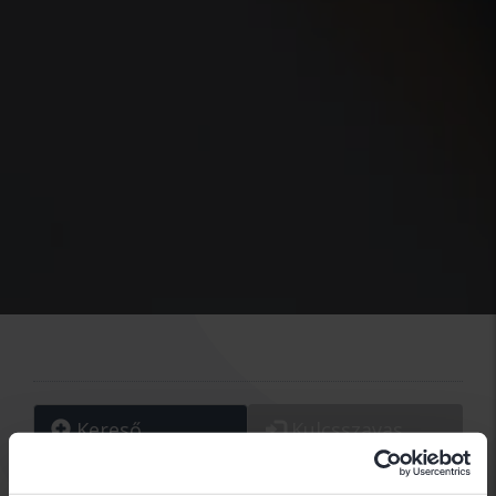
Kereső
Kulcsszavas
kereső