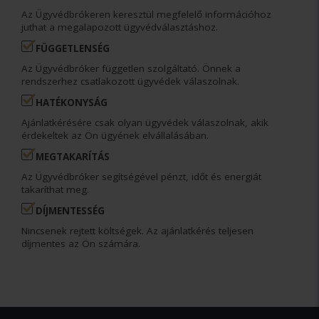
Az Ügyvédbrókeren keresztül megfelelő információhoz
juthat a megalapozott ügyvédválasztáshoz.
FÜGGETLENSÉG
Az Ügyvédbróker független szolgáltató. Önnek a
rendszerhez csatlakozott ügyvédek válaszolnak.
HATÉKONYSÁG
Ajánlatkérésére csak olyan ügyvédek válaszolnak, akik
érdekeltek az Ön ügyének elvállalásában.
MEGTAKARÍTÁS
Az Ügyvédbróker segítségével pénzt, időt és energiát
takaríthat meg.
DÍJMENTESSÉG
Nincsenek rejtett költségek. Az ajánlatkérés teljesen
díjmentes az Ön számára.