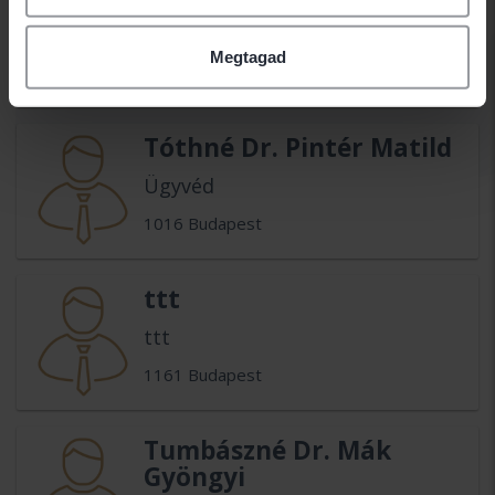
Tóth István
Megtagad
1111 Budapest
Tóthné Dr. Pintér Matild
Ügyvéd
1016 Budapest
ttt
ttt
1161 Budapest
Tumbászné Dr. Mák
Gyöngyi