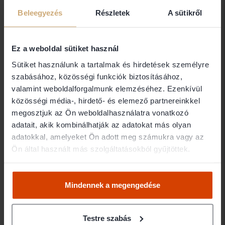
Beleegyezés
Részletek
A sütikről
Ügyvédkereső
/ Adócsalás
2087 ügyvéd
Ez a weboldal sütiket használ
Sütiket használunk a tartalmak és hirdetések személyre
teszt
szabásához, közösségi funkciók biztosításához,
valamint weboldalforgalmunk elemzéséhez. Ezenkívül
teszt
közösségi média-, hirdető- és elemező partnereinkkel
1161 Budapest
megosztjuk az Ön weboldalhasználatra vonatkozó
adatait, akik kombinálhatják az adatokat más olyan
adatokkal, amelyeket Ön adott meg számukra vagy az
Thurzóné Dr. Vogel
Ön által használt más szolgáltatásokból gyűjtöttek.
Barbara
VOGEL ÜGYVÉDI IRODA
Mindennek a megengedése
1022 Budapest
Testre szabás
Tóth István