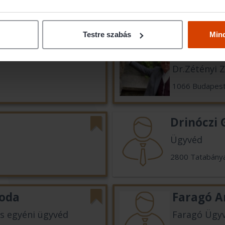
1027 Budapes
Testre szabás
Min
Dr.Zétény
Dr.Zétényi 
1066 Budapes
Drinóczi 
Ügyvéd
2800 Tatabány
roda
Faragó 
os egyéni ügyvéd
Faragó Ügyv