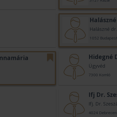
3127 Kazár
Halászné
Halászné dr
1052 Budapes
Hidegné D
 Annamária
Ügyvéd
7300 Komló
Ifj Dr. Sz
Ifj. Dr. Szes
4024 Debrecen