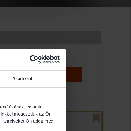
KERESÉS
A sütikről
tosításához, valamint
einkkel megosztjuk az Ön
klódi Zoltán
l, amelyeket Ön adott meg
 Ügyvédi Iroda