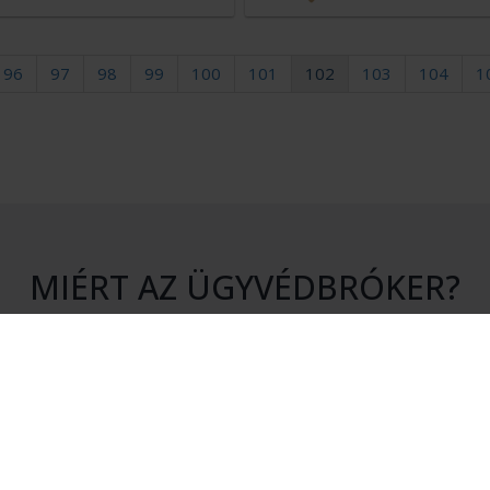
96
97
98
99
100
101
102
103
104
1
MIÉRT AZ ÜGYVÉDBRÓKER?
S KÖTELEZETTSÉG
HITELESSÉG
atásunk igénybevétele nem jár
Rendszerünkhöz csak érvényes 
en kötelezettséggel.
igazolvánnyal rendelkező ügyvé
csatlakozhatnak.
ÉKONYSÁG
MEGTAKARÍTÁS