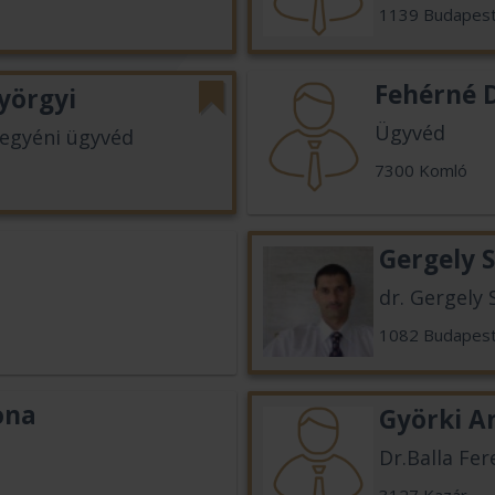
1139 Budapes
Fehérné D
yörgyi
Ügyvéd
 egyéni ügyvéd
7300 Komló
Gergely S
dr. Gergely 
1082 Budapes
ona
Györki A
Dr.Balla Fer