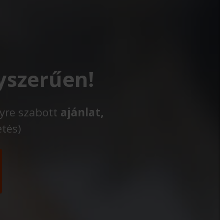
yszerűen!
lyre szabott
ajánlat,
etés)