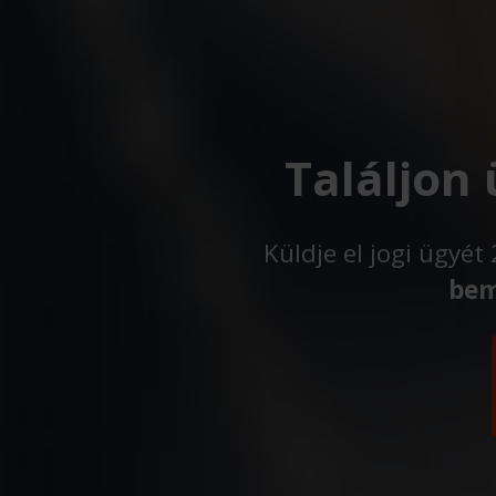
Találjon
Küldje el jogi ügyé
bem