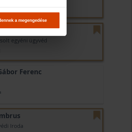
t
dennek a megengedése
i Zsolt
Zsolt egyéni ügyvéd
t
Gábor Ferenc
a
Ambrus
édi Iroda