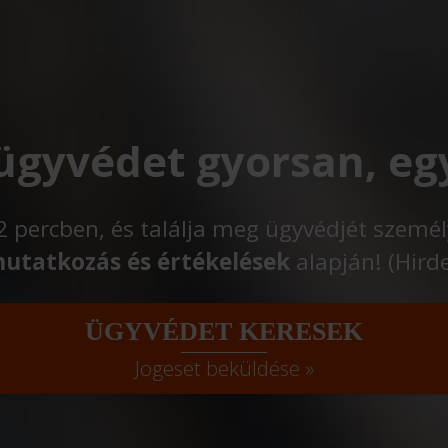
 ügyvédet gyorsan, eg
t 2 percben, és találja meg ügyvédjét szemé
utatkozás és értékelések
alapján! (Hird
ÜGYVÉDET KERESEK
Jogeset beküldése »