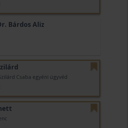
t
r. Bárdos Aliz
zilárd
Szilárd Csaba egyéni ügyvéd
t
nett
enc