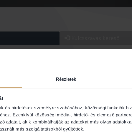
Kulcsszavas
kereső
os/Kerület:
Jogterület:
Részletek
ál
mak és hirdetések személyre szabásához, közösségi funkciók biz
hez. Ezenkívül közösségi média-, hirdető- és elemező partner
Dr.Ütő-Si
zó adatait, akik kombinálhatják az adatokat más olyan adatokka
 Iroda
Ütő-Siklódi
sznált más szolgáltatásokból gyűjtöttek.