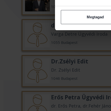
1035 Budapest
Megtagad
dr.Varga Detre
Varga Detre Ügyvédi Iroda
1055 Budapest
Dr.Zsélyi Edit
Dr. Zsélyi Edit
1046 Budapest
Erős Petra Ügyvédi I
dr. Erős Petra, dr.Fehér Ján