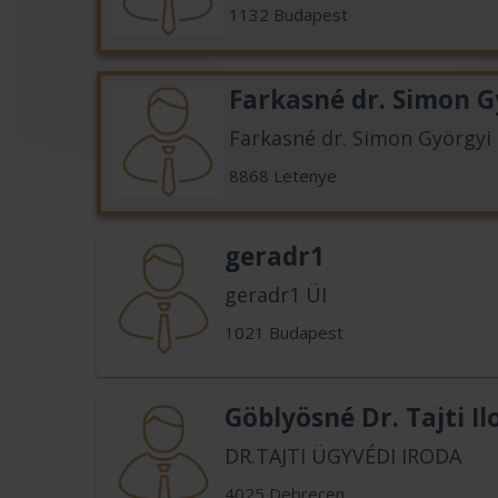
1132 Budapest
Farkasné dr. Simon G
Farkasné dr. Simon Györgyi
8868 Letenye
geradr1
geradr1 ÜI
1021 Budapest
Göblyösné Dr. Tajti Il
DR.TAJTI ÜGYVÉDI IRODA
4025 Debrecen