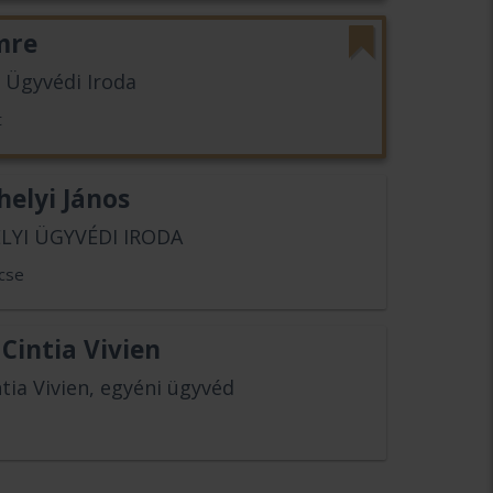
mre
e Ügyvédi Iroda
t
helyi János
LYI ÜGYVÉDI IRODA
cse
 Cintia Vivien
ntia Vivien, egyéni ügyvéd