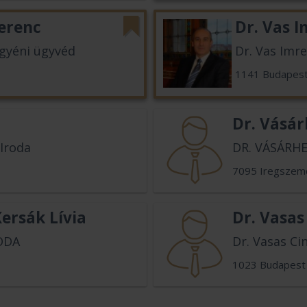
Ferenc
Dr. Vas I
egyéni ügyvéd
Dr. Vas Imr
1141 Budapes
Dr. Vásár
 Iroda
DR. VÁSÁRHE
7095 Iregszem
Kersák Lívia
Dr. Vasas
ODA
Dr. Vasas Ci
1023 Budapest