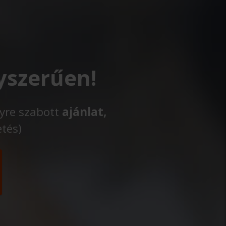
yszerűen!
lyre szabott
ajánlat,
etés)