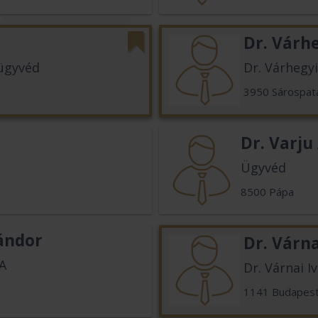
Dr. Várh
 ügyvéd
Dr. Várhegy
3950 Sárospat
Dr. Varju
Ügyvéd
8500 Pápa
Sándor
Dr. Várn
A
Dr. Várnai I
1141 Budapes