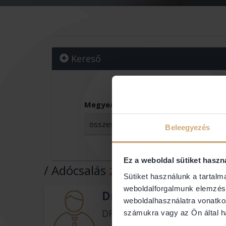
Kereső
Megye/Budapest:
Vár
Beleegyezés
Ez a weboldal sütiket haszn
/ Adócsalás
2087 ügyvéd
Sütiket használunk a tartal
weboldalforgalmunk elemzésé
Dr. Varga L. László
weboldalhasználatra vonatko
DR.VARGA L. LÁSZLÓ ÜGYVÉ
számukra vagy az Ön által ha