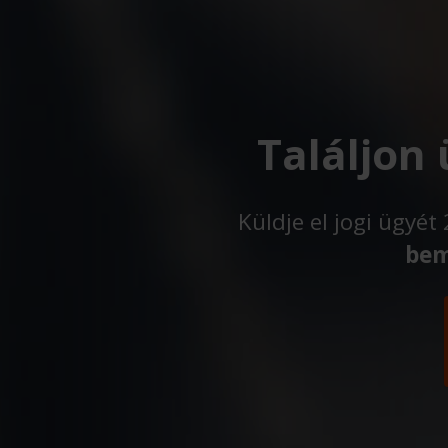
Találjon
Küldje el jogi ügyé
bem