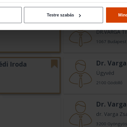
9021 Győr
Testre szabás
Min
Dr. Varga
DR.VARGA T
1067 Budapest
Dr. Varga
édi Iroda
Ügyvéd
2100 Gödöllő
Dr. Varga
dr. Varga Zs
3200 Gyöngyö