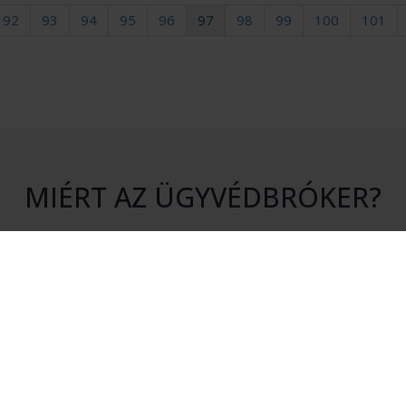
92
93
94
95
96
97
98
99
100
101
MIÉRT AZ ÜGYVÉDBRÓKER?
S KÖTELEZETTSÉG
HITELESSÉG
atásunk igénybevétele nem jár
Rendszerünkhöz csak érvényes 
en kötelezettséggel.
igazolvánnyal rendelkező ügyvé
csatlakozhatnak.
ÉKONYSÁG
MEGTAKARÍTÁS
kérésére csak olyan ügyvédek
Az Ügyvédbróker segítségével pé
nak, akik érdekeltek az Ön
és energiát takaríthat meg.