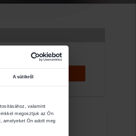
KERESÉS
A sütikről
tosításához, valamint
einkkel megosztjuk az Ön
a Márton Ferenc
l, amelyeket Ön adott meg