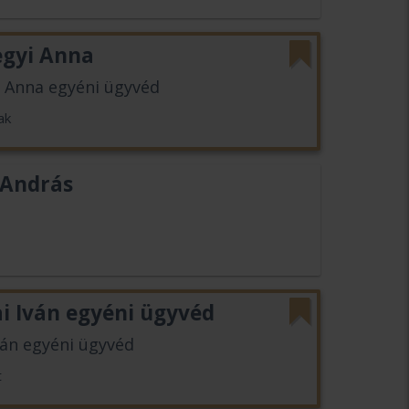
egyi Anna
i Anna egyéni ügyvéd
ak
 András
ai Iván egyéni ügyvéd
ván egyéni ügyvéd
t