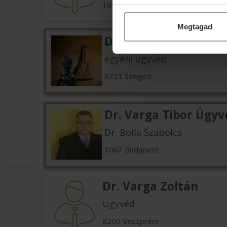
1095 Budapest
Megtagad
Dr. Varga Péter
egyéni ügyvéd
6721 Szeged
Dr. Varga Tibor Ügyv
Dr. Bolla Szabolcs
1067 Budapest
Dr. Varga Zoltán
Ügyvéd
8200 Veszprém