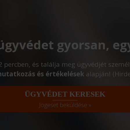
 ügyvédet gyorsan, eg
t 2 percben, és találja meg ügyvédjét szemé
utatkozás és értékelések
alapján! (Hird
ÜGYVÉDET KERESEK
Jogeset beküldése »