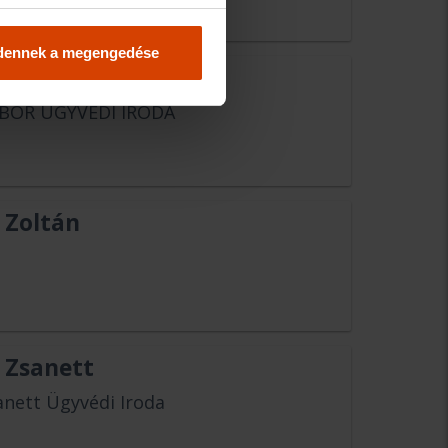
dennek a megengedése
 Tibor
IBOR ÜGYVÉDI IRODA
 Zoltán
 Zsanett
anett Ügyvédi Iroda
s