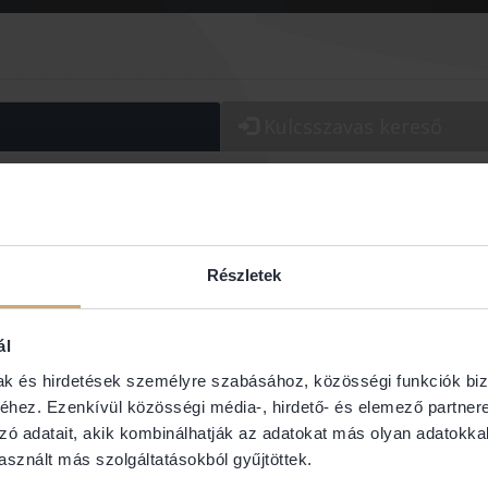
Kulcsszavas
kereső
os/Kerület:
Jogterület:
Részletek
ál
mak és hirdetések személyre szabásához, közösségi funkciók biz
hez. Ezenkívül közösségi média-, hirdető- és elemező partner
Dr. Varg
zó adatait, akik kombinálhatják az adatokat más olyan adatokka
DI IRODA
Ügyvéd
sznált más szolgáltatásokból gyűjtöttek.