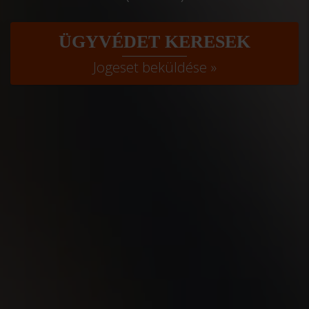
ÜGYVÉDET KERESEK
Jogeset beküldése »