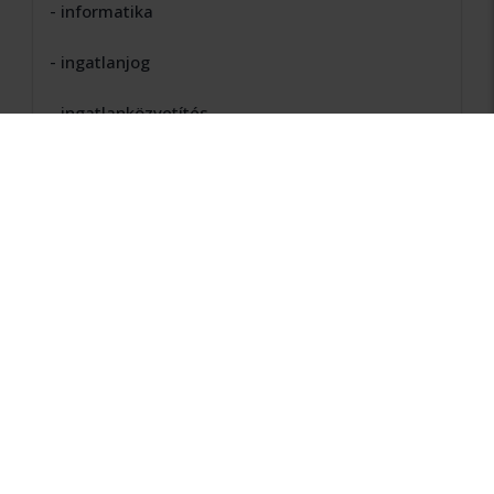
- informatika
- ingatlanjog
- ingatlanközvetítés
- iparjogvédelem
- kártérítési jog
- katonai jog
- kereskedelmi jog
- kisebbségi jog
- környezetvédelem
- közbeszerzés