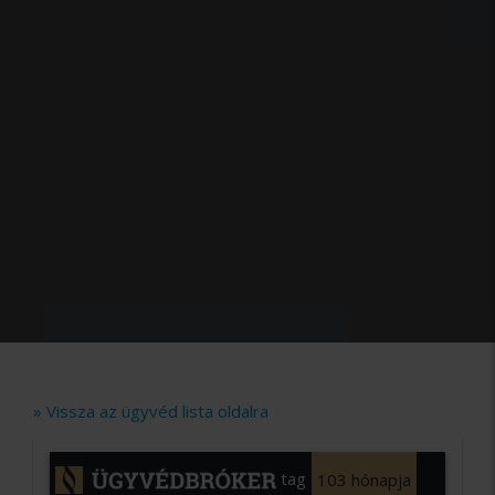
» Vissza az ügyvéd lista oldalra
tag
103 hónapja