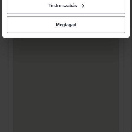
Testre szabás
Megtagad