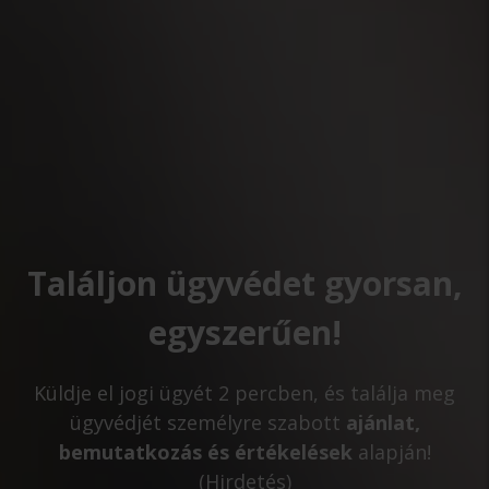
Találjon ügyvédet gyorsan,
egyszerűen!
Küldje el jogi ügyét 2 percben, és találja meg
ügyvédjét személyre szabott
ajánlat,
bemutatkozás és értékelések
alapján!
(Hirdetés)