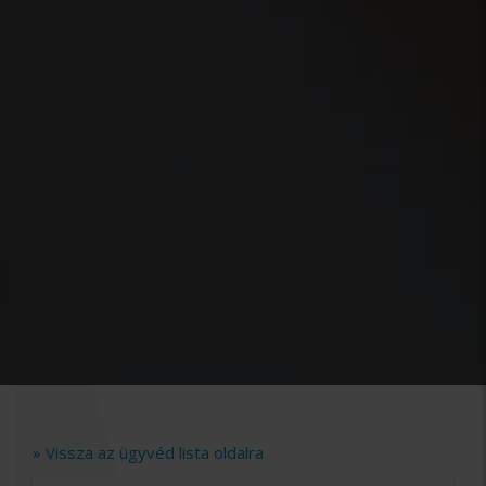
» Vissza az ügyvéd lista oldalra