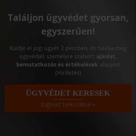
Találjon ügyvédet gyorsan,
egyszerűen!
Küldje el jogi ügyét 2 percben, és találja meg
ügyvédjét személyre szabott
ajánlat,
bemutatkozás és értékelések
alapján!
(Hirdetés)
ÜGYVÉDET KERESEK
Jogeset beküldése »