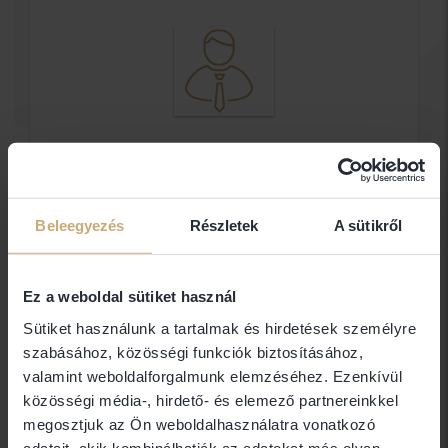
Szabóné Dr. Sipos
Gabriella Emőke Ügyvéd
Beleegyezés
Részletek
A sütikről
Ügyvéd
Ez a weboldal sütiket használ
Elérhetőségek
Sütiket használunk a tartalmak és hirdetések személyre
szabásához, közösségi funkciók biztosításához,
3530 Miskolc
valamint weboldalforgalmunk elemzéséhez. Ezenkívül
közösségi média-, hirdető- és elemező partnereinkkel
megosztjuk az Ön weboldalhasználatra vonatkozó
Jogi területek
adatait, akik kombinálhatják az adatokat más olyan