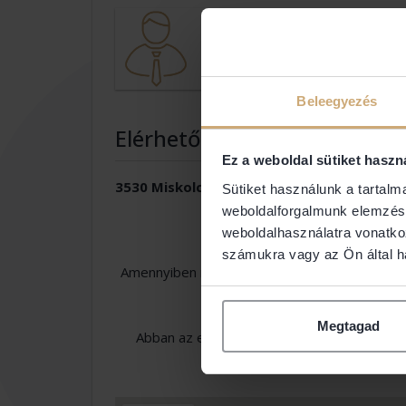
Dr. Tóth Lász
Ügyvéd
Beleegyezés
Elérhetőségek
Ez a weboldal sütiket haszn
3530 Miskolc
Sütiket használunk a tartal
weboldalforgalmunk elemzésé
weboldalhasználatra vonatko
számukra vagy az Ön által ha
Amennyiben nem találja a keresett ügyvéd el
Ügyvédi Kamara Országo
Megtagad
Abban az esetben, ha Ön adatot szeretne m