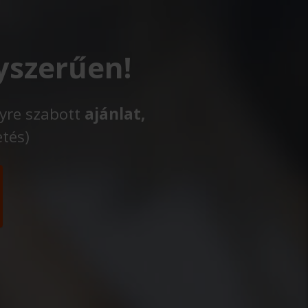
yszerűen!
lyre szabott
ajánlat,
etés)