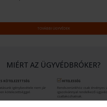
TOVÁBBI ÜGYVÉDEK
MIÉRT AZ ÜGYVÉDBRÓKER?
S KÖTELEZETTSÉG
HITELESSÉG
atásunk igénybevétele nem jár
Rendszerünkhöz csak érvényes 
en kötelezettséggel.
igazolvánnyal rendelkező ügyvé
csatlakozhatnak.
ÉKONYSÁG
MEGTAKARÍTÁS