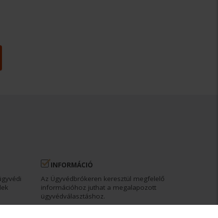
INFORMÁCIÓ
ügyvédi
Az Ügyvédbrókeren keresztül megfelelő
dek
információhoz juthat a megalapozott
ügyvédválasztáshoz.
DÍJMENTESSÉG