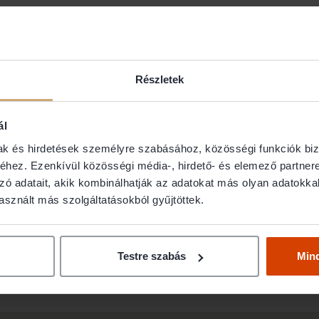
ló Ügyvéd
Részletek
ál
mak és hirdetések személyre szabásához, közösségi funkciók biz
hez. Ezenkívül közösségi média-, hirdető- és elemező partner
zó adatait, akik kombinálhatják az adatokat más olyan adatokka
sznált más szolgáltatásokból gyűjtöttek.
érhetőségét (email, telefon), abban az esetben nem Ügyvédbrók
s Hivatalos Nyilvántartásában találja meg, a weboldal elérhető
Testre szabás
Min
ódosítani, vagy nem kíván az ügyvédnévsorban a jövőben szerepe
oldalunkon jelezni!