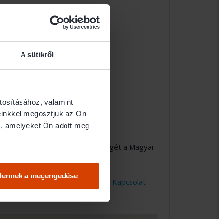
A sütikről
tosításához, valamint
einkkel megosztjuk az Ön
l, amelyeket Ön adott meg
er partner. Közvetlen elérhetőségét a Magyar
 a
Kapcsolat
oldalunkon.
dennek a megengedése
lni, kérjük ez irányú kérelmét a
Kapcsolat