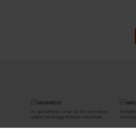
DISZKRÉCIÓ
NINC
Az ajánlatkérés során az Ön személyes
Szolgált
adatai mindvégig titokban maradnak.
semmily
FÜGGETLENSÉG
HAT