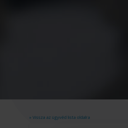
» Vissza az ügyvéd lista oldalra