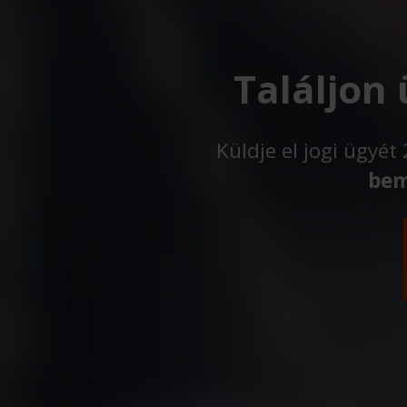
Találjon
Küldje el jogi ügyé
bem