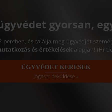
 ügyvédet gyorsan, eg
t 2 percben, és találja meg ügyvédjét szemé
utatkozás és értékelések
alapján! (Hird
ÜGYVÉDET KERESEK
Jogeset beküldése »