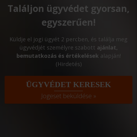
Találjon ügyvédet gyorsan,
egyszerűen!
Küldje el jogi ügyét 2 percben, és találja meg
ügyvédjét személyre szabott
ajánlat,
bemutatkozás és értékelések
alapján!
(Hirdetés)
ÜGYVÉDET KERESEK
Jogeset beküldése »