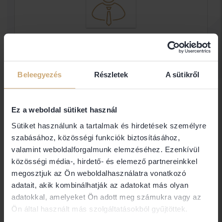
Dr. Timárné Dr. Kaló Éva
Ügyvéd
Beleegyezés
Részletek
A sütikről
Ügyvéd
Ez a weboldal sütiket használ
Elérhetőségek
Sütiket használunk a tartalmak és hirdetések személyre
szabásához, közösségi funkciók biztosításához,
valamint weboldalforgalmunk elemzéséhez. Ezenkívül
3525 Miskolc
közösségi média-, hirdető- és elemező partnereinkkel
megosztjuk az Ön weboldalhasználatra vonatkozó
adatait, akik kombinálhatják az adatokat más olyan
adatokkal, amelyeket Ön adott meg számukra vagy az
Amennyiben nem találja a keresett ügyvéd
Ön által használt más szolgáltatásokból gyűjtöttek.
elérhetőségét (email, telefon), abban az esetben