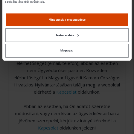
szolgáltatásokból gyűjtöttek.
- Család jog
Mindennek a megengedése
- Vállalkozás
Testre szabás
Megtagad
Amennyiben nem találja a keresett ügyvéd
elérhetőségét (email, telefon), abban az esetben
nem Ügyvédbróker partner. Közvetlen
elérhetőségét a Magyar Ügyvédi Kamara Országos
Hivatalos Nyilvántartásában találja meg, a weboldal
elérhető a
Kapcsolat
oldalunkon.
Abban az esetben, ha Ön adatot szeretne
módosítani, vagy nem kíván az ügyvédnévsorban a
jövőben szerepelni, kérjük ez irányú kérelmét a
Kapcsolat
oldalunkon jelezni!