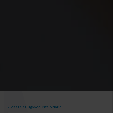
» Vissza az ügyvéd lista oldalra