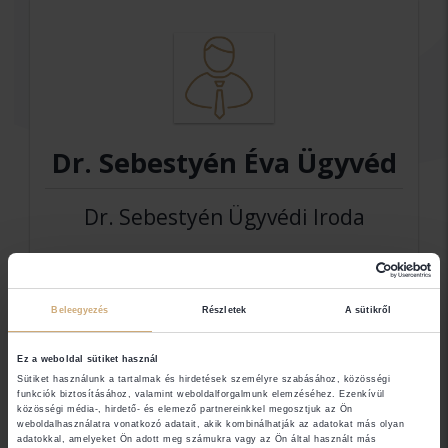
Dr. Sebestyén Éva Ügyvéd
Dr. Sebestyén Ügyvédi Iroda
Elérhetőségek
Beleegyezés
Részletek
A sütikről
5700 Gyula
Ez a weboldal sütiket használ
Sütiket használunk a tartalmak és hirdetések személyre szabásához, közösségi
funkciók biztosításához, valamint weboldalforgalmunk elemzéséhez. Ezenkívül
Jogi területek
közösségi média-, hirdető- és elemező partnereinkkel megosztjuk az Ön
weboldalhasználatra vonatkozó adatait, akik kombinálhatják az adatokat más olyan
adatokkal, amelyeket Ön adott meg számukra vagy az Ön által használt más