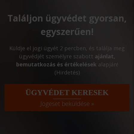
Találjon ügyvédet gyorsan,
egyszerűen!
Küldje el jogi ügyét 2 percben, és találja meg
ügyvédjét személyre szabott
ajánlat,
bemutatkozás és értékelések
alapján!
(Hirdetés)
ÜGYVÉDET KERESEK
Jogeset beküldése »