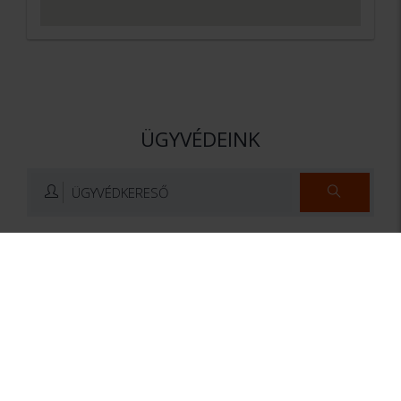
ÜGYVÉDEINK
ÜGYVÉDKERESŐ
Dr. Lukács Renáta
Dr. Apponyi Dániel
LL.M.