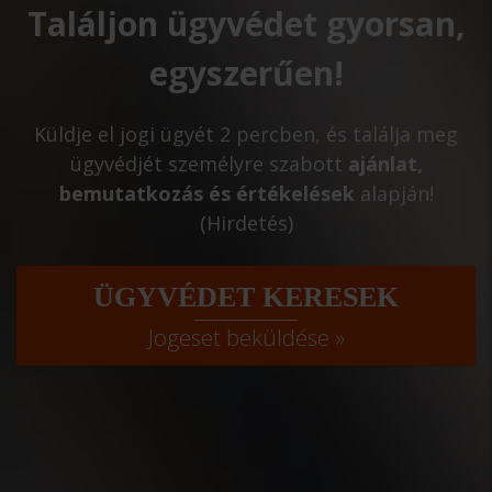
Találjon ügyvédet gyorsan,
egyszerűen!
Küldje el jogi ügyét 2 percben, és találja meg
ügyvédjét személyre szabott
ajánlat,
bemutatkozás és értékelések
alapján!
(Hirdetés)
ÜGYVÉDET KERESEK
Jogeset beküldése »