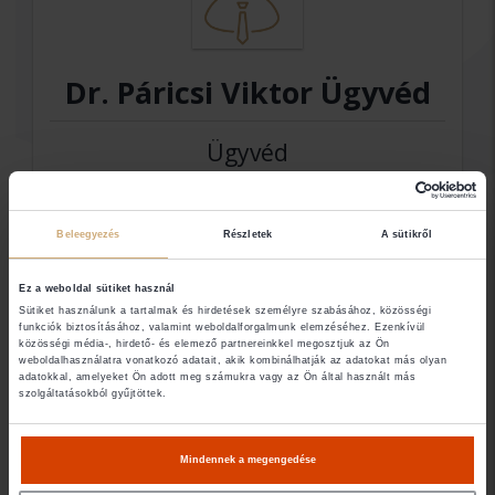
Dr. Páricsi Viktor Ügyvéd
Ügyvéd
Elérhetőségek
Beleegyezés
Részletek
A sütikről
Ez a weboldal sütiket használ
3525 Miskolc
Sütiket használunk a tartalmak és hirdetések személyre szabásához, közösségi
funkciók biztosításához, valamint weboldalforgalmunk elemzéséhez. Ezenkívül
közösségi média-, hirdető- és elemező partnereinkkel megosztjuk az Ön
weboldalhasználatra vonatkozó adatait, akik kombinálhatják az adatokat más olyan
adatokkal, amelyeket Ön adott meg számukra vagy az Ön által használt más
Amennyiben nem találja a keresett ügyvéd
szolgáltatásokból gyűjtöttek.
elérhetőségét (email, telefon), abban az esetben
nem Ügyvédbróker partner. Közvetlen
Mindennek a megengedése
elérhetőségét a Magyar Ügyvédi Kamara Országos