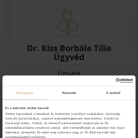
Dr. Kiss Borbála Tilia
Ügyvéd
Ügyvéd
Beleegyezés
Részletek
A sütikről
Elérhetőségek
Ez a weboldal sütiket használ
4100 Berettyóújfalu
Sütiket használunk a tartalmak és hirdetések személyre szabásához, közösségi
funkciók biztosításához, valamint weboldalforgalmunk elemzéséhez. Ezenkívül
közösségi média-, hirdető- és elemező partnereinkkel megosztjuk az Ön
weboldalhasználatra vonatkozó adatait, akik kombinálhatják az adatokat más olyan
Jogi területek
adatokkal, amelyeket Ön adott meg számukra vagy az Ön által használt más
szolgáltatásokból gyűjtöttek.