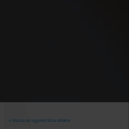
» Vissza az ügyvéd lista oldalra