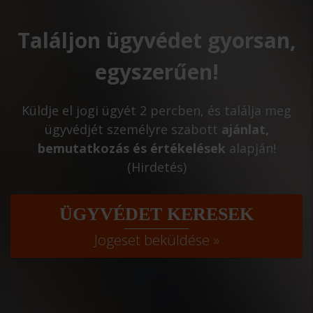
Találjon ügyvédet gyorsan,
egyszerűen!
Küldje el jogi ügyét 2 percben, és találja meg
ügyvédjét személyre szabott
ajánlat,
bemutatkozás és értékelések
alapján!
(Hirdetés)
ÜGYVÉDET KERESEK
Jogeset beküldése »