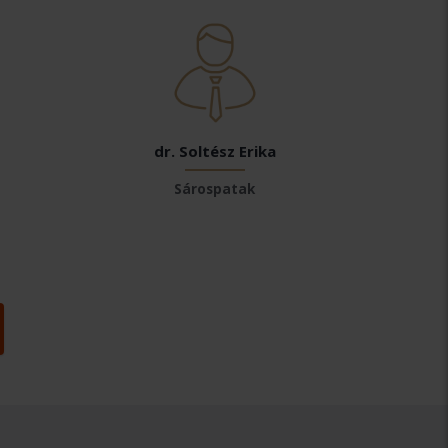
dr. Soltész Erika
Sárospatak