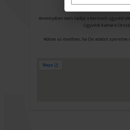
Amennyiben nem találja a keresett ügyvéd el
Ügyvédi Kamara Országo
Abban az esetben, ha Ön adatot szeretne m