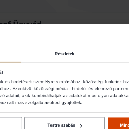
zsef Ügyvéd
DI IRODA
Részletek
ál
mak és hirdetések személyre szabásához, közösségi funkciók biz
hez. Ezenkívül közösségi média-, hirdető- és elemező partner
zó adatait, akik kombinálhatják az adatokat más olyan adatokka
sznált más szolgáltatásokból gyűjtöttek.
tő jog
- Ingatlan jog
Testre szabás
Min