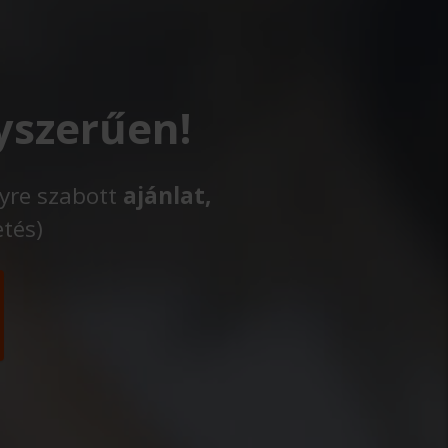
yszerűen!
lyre szabott
ajánlat,
etés)