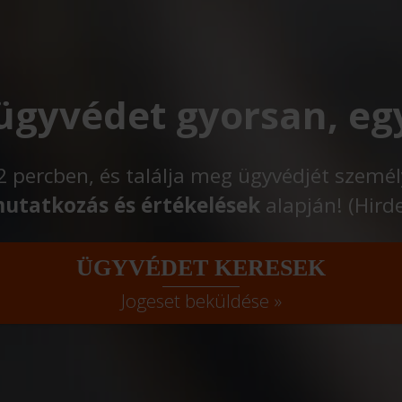
 ügyvédet gyorsan, eg
t 2 percben, és találja meg ügyvédjét szemé
utatkozás és értékelések
alapján! (Hird
ÜGYVÉDET KERESEK
Jogeset beküldése »