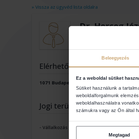
» Vissza az ügyvéd lista oldalra
Dr. Herceg Jó
DR.HERCEG ÜGYVÉ
Beleegyezés
Elérhetőségek
Ez a weboldal sütiket haszn
1071 Budapest
Sütiket használunk a tartal
weboldalforgalmunk elemzésé
weboldalhasználatra vonatko
Jogi területek
számukra vagy az Ön által ha
- Vállalkozás
- Bünte
Megtagad