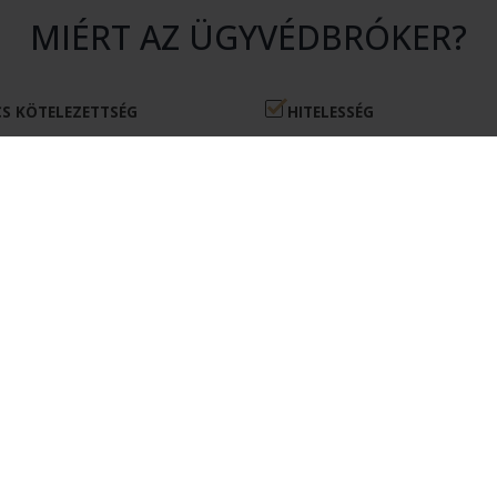
MIÉRT AZ ÜGYVÉDBRÓKER?
S KÖTELEZETTSÉG
HITELESSÉG
atásunk igénybevétele nem jár
Rendszerünkhöz csak érvényes 
en kötelezettséggel.
igazolvánnyal rendelkező ügyvé
csatlakozhatnak.
ÉKONYSÁG
MEGTAKARÍTÁS
kérésére csak olyan ügyvédek
Az Ügyvédbróker segítségével pé
nak, akik érdekeltek az Ön
és energiát takaríthat meg.
elvállalásában.
ÜGYFELEKNEK
REGISZTRÁCIÓ ÜGYFÉLKÉNT