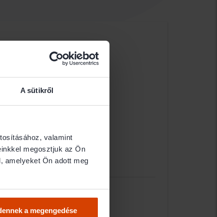
A sütikről
tosításához, valamint
einkkel megosztjuk az Ön
l, amelyeket Ön adott meg
dennek a megengedése