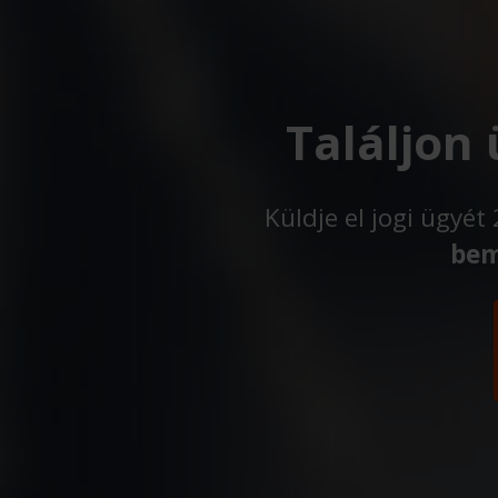
Találjon
Küldje el jogi ügyé
bem