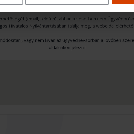
érhetőségét (email, telefon), abban az esetben nem Ügyvédbrók
s Hivatalos Nyilvántartásában találja meg, a weboldal elérhető
ódosítani, vagy nem kíván az ügyvédnévsorban a jövőben szerepe
oldalunkon jelezni!