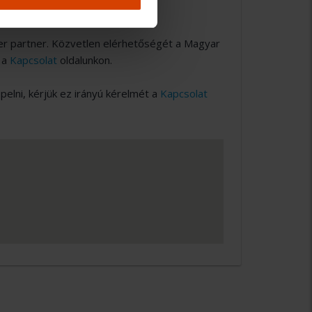
er partner. Közvetlen elérhetőségét a Magyar
 a
Kapcsolat
oldalunkon.
lni, kérjük ez irányú kérelmét a
Kapcsolat