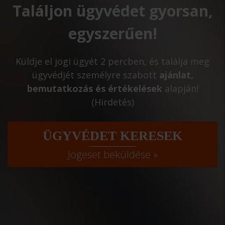
Találjon ügyvédet gyorsan,
egyszerűen!
Küldje el jogi ügyét 2 percben, és találja meg
ügyvédjét személyre szabott
ajánlat,
bemutatkozás és értékelések
alapján!
(Hirdetés)
ÜGYVÉDET KERESEK
Jogeset beküldése »