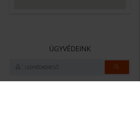
ÜGYVÉDEINK
ÜGYVÉDKERESŐ
dr. Mező István
Dr. Horváth Péter