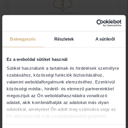
Dr. Binszki Csaba Ügyvéd
Ügyvéd
Beleegyezés
Részletek
A sütikről
Elérhetőségek
Ez a weboldal sütiket használ
Sütiket használunk a tartalmak és hirdetések személyre
szabásához, közösségi funkciók biztosításához,
5600 Békéscsaba
valamint weboldalforgalmunk elemzéséhez. Ezenkívül
közösségi média-, hirdető- és elemező partnereinkkel
megosztjuk az Ön weboldalhasználatra vonatkozó
adatait, akik kombinálhatják az adatokat más olyan
Amennyiben nem találja a keresett ügyvéd
adatokkal, amelyeket Ön adott meg számukra vagy az
elérhetőségét (email, telefon), abban az esetben
Ön által használt más szolgáltatásokból gyűjtöttek.
nem Ügyvédbróker partner. Közvetlen
elérhetőségét a Magyar Ügyvédi Kamara Országos