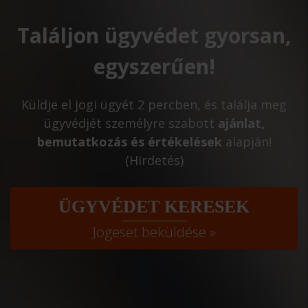
Találjon ügyvédet gyorsan,
egyszerűen!
Küldje el jogi ügyét 2 percben, és találja meg
ügyvédjét személyre szabott
ajánlat,
bemutatkozás és értékelések
alapján!
(Hirdetés)
ÜGYVÉDET KERESEK
Jogeset beküldése »