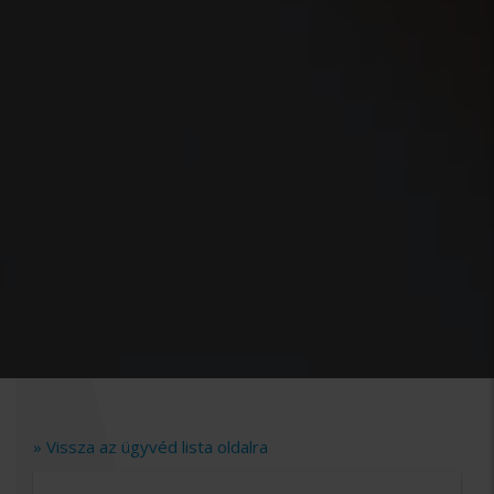
» Vissza az ügyvéd lista oldalra