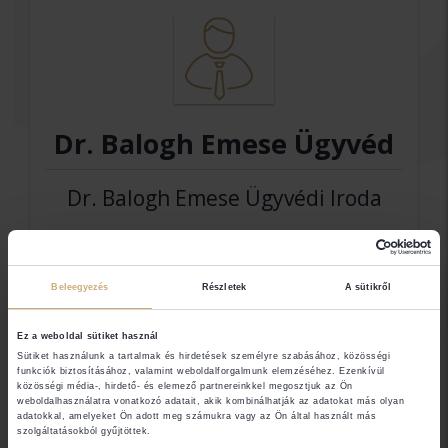
Dr. Balogh Emese Ügyvéd
Dr. Balogh Emese Ügyvédi Iroda
Elérhetőségek
Beleegyezés
Részletek
A sütikről
4400 Nyíregyháza
Ez a weboldal sütiket használ
Sütiket használunk a tartalmak és hirdetések személyre szabásához, közösségi
funkciók biztosításához, valamint weboldalforgalmunk elemzéséhez. Ezenkívül
közösségi média-, hirdető- és elemező partnereinkkel megosztjuk az Ön
Jogi területek
weboldalhasználatra vonatkozó adatait, akik kombinálhatják az adatokat más olyan
adatokkal, amelyeket Ön adott meg számukra vagy az Ön által használt más
szolgáltatásokból gyűjtöttek.