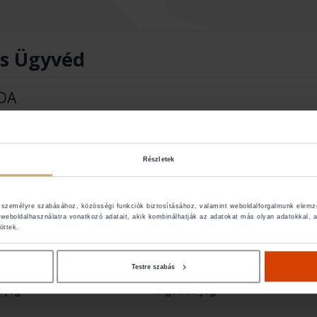
ás Ügyvéd
DA
Részletek
k személyre szabásához, közösségi funkciók biztosításához, valamint weboldalforgalmunk elemz
weboldalhasználatra vonatkozó adatait, akik kombinálhatják az adatokat más olyan adatokkal
öttek.
Testre szabás
d jog
- Ingatlan jog