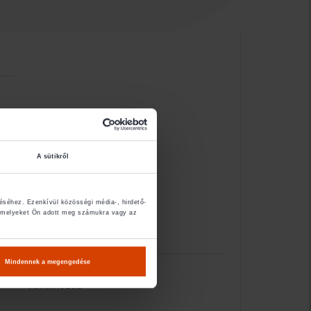
A sütikről
éséhez. Ezenkívül közösségi média-, hirdető-
, amelyeket Ön adott meg számukra vagy az
Mindennek a megengedése
- Vállalkozás