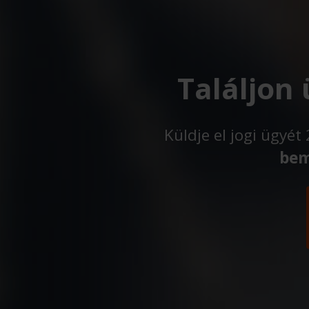
Találjon
Küldje el jogi ügyé
bem