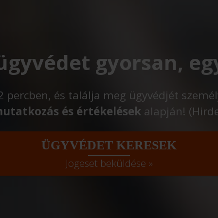
 ügyvédet gyorsan, eg
t 2 percben, és találja meg ügyvédjét szemé
utatkozás és értékelések
alapján! (Hird
ÜGYVÉDET KERESEK
Jogeset beküldése »