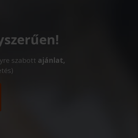
yszerűen!
lyre szabott
ajánlat,
etés)