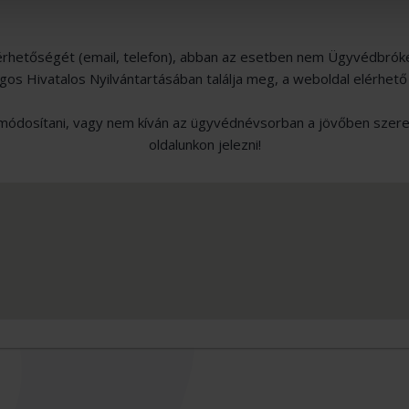
érhetőségét (email, telefon), abban az esetben nem Ügyvédbrók
s Hivatalos Nyilvántartásában találja meg, a weboldal elérhető
ódosítani, vagy nem kíván az ügyvédnévsorban a jövőben szerepe
oldalunkon jelezni!