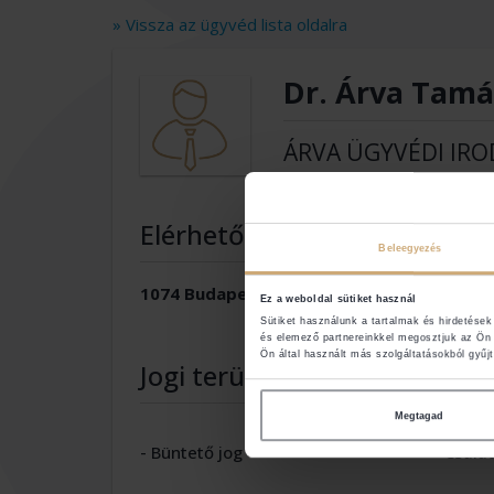
» Vissza az ügyvéd lista oldalra
Dr. Árva Tam
ÁRVA ÜGYVÉDI IRO
Elérhetőségek
Beleegyezés
1074 Budapest
Ez a weboldal sütiket használ
Sütiket használunk a tartalmak és hirdetése
és elemező partnereinkkel megosztjuk az Ön 
Ön által használt más szolgáltatásokból gyűjt
Jogi területek
Megtagad
- Büntető jog
- Csalá