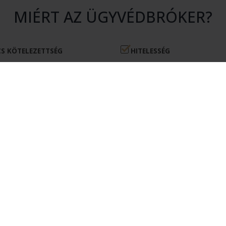
MIÉRT AZ ÜGYVÉDBRÓKER?
S KÖTELEZETTSÉG
HITELESSÉG
atásunk igénybevétele nem jár
Rendszerünkhöz csak érvényes 
en kötelezettséggel.
igazolvánnyal rendelkező ügyvé
csatlakozhatnak.
ÉKONYSÁG
MEGTAKARÍTÁS
kérésére csak olyan ügyvédek
Az Ügyvédbróker segítségével pé
nak, akik érdekeltek az Ön
és energiát takaríthat meg.
elvállalásában.
ÜGYFELEKNEK
REGISZTRÁCIÓ ÜGYFÉLKÉNT