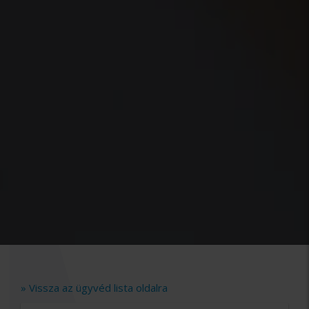
» Vissza az ügyvéd lista oldalra