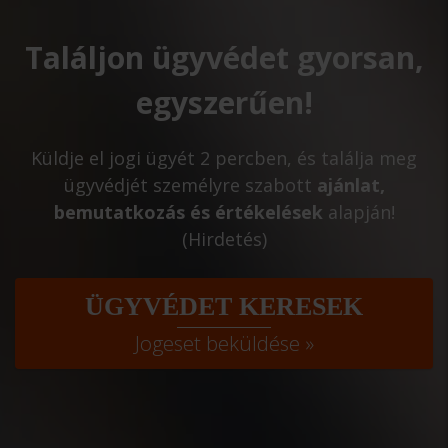
Találjon ügyvédet gyorsan,
egyszerűen!
Küldje el jogi ügyét 2 percben, és találja meg
ügyvédjét személyre szabott
ajánlat,
bemutatkozás és értékelések
alapján!
(Hirdetés)
ÜGYVÉDET KERESEK
Jogeset beküldése »