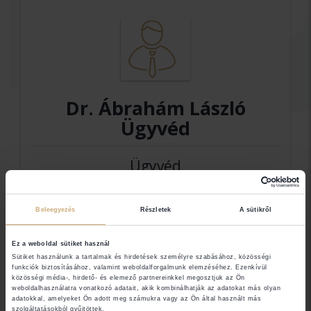
Dr. Ábrahám László
Ügyvéd
Ügyvéd
Beleegyezés
Részletek
A sütikről
Elérhetőségek
Ez a weboldal sütiket használ
6720 Szeged
Sütiket használunk a tartalmak és hirdetések személyre szabásához, közösségi
funkciók biztosításához, valamint weboldalforgalmunk elemzéséhez. Ezenkívül
közösségi média-, hirdető- és elemező partnereinkkel megosztjuk az Ön
weboldalhasználatra vonatkozó adatait, akik kombinálhatják az adatokat más olyan
Jogi területek
adatokkal, amelyeket Ön adott meg számukra vagy az Ön által használt más
szolgáltatásokból gyűjtöttek.