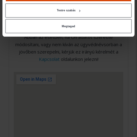
nem Ügyvédbróker partner. Közvetlen
elérhetőségét a Magyar Ügyvédi Kamara Országos
Testre szabás
Hivatalos Nyilvántartásában találja meg, a weboldal
elérhető a
Kapcsolat
oldalunkon.
Megtagad
Abban az esetben, ha Ön adatot szeretne
módosítani, vagy nem kíván az ügyvédnévsorban a
jövőben szerepelni, kérjük ez irányú kérelmét a
Kapcsolat
oldalunkon jelezni!