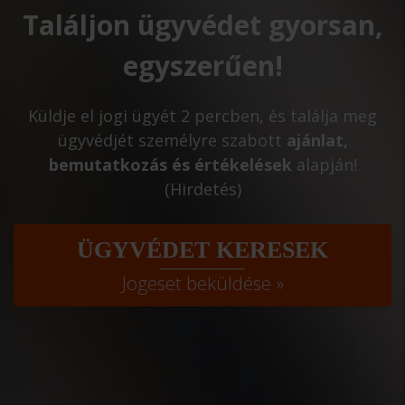
Találjon ügyvédet gyorsan,
egyszerűen!
Küldje el jogi ügyét 2 percben, és találja meg
ügyvédjét személyre szabott
ajánlat,
bemutatkozás és értékelések
alapján!
(Hirdetés)
ÜGYVÉDET KERESEK
Jogeset beküldése »