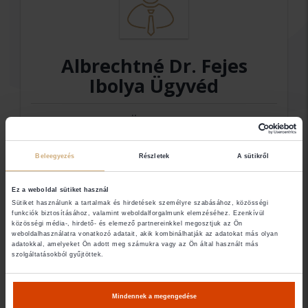
Albrechtné Dr. Fejes
Ibolya Ügyvéd
Ügyvéd
Beleegyezés
Részletek
A sütikről
Elérhetőségek
Ez a weboldal sütiket használ
Sütiket használunk a tartalmak és hirdetések személyre szabásához, közösségi
8000 Székesfehérvár
funkciók biztosításához, valamint weboldalforgalmunk elemzéséhez. Ezenkívül
közösségi média-, hirdető- és elemező partnereinkkel megosztjuk az Ön
weboldalhasználatra vonatkozó adatait, akik kombinálhatják az adatokat más olyan
adatokkal, amelyeket Ön adott meg számukra vagy az Ön által használt más
szolgáltatásokból gyűjtöttek.
Amennyiben nem találja a keresett ügyvéd
elérhetőségét (email, telefon), abban az esetben
Mindennek a megengedése