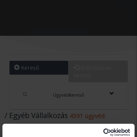
Kereső
Kulcsszavas
kereső
Ügyvédkereső
/ Egyéb Vállalkozás
4591 ügyvéd
Dr. Balogh-rosta Gergely