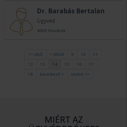
Dr. Barabás Bertalan
Ügyvéd
4600 Kisvárda
<< első
< előző
9
10
11
12
13
14
15
16
17
18
következő >
utolsó >>
MIÉRT AZ