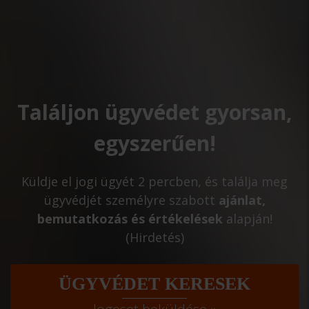
Találjon ügyvédet gyorsan,
egyszerűen!
Küldje el jogi ügyét 2 percben, és találja meg
ügyvédjét személyre szabott
ajánlat,
bemutatkozás és értékelések
alapján!
(Hirdetés)
ÜGYVÉDET KERESEK
Jogeset beküldése »