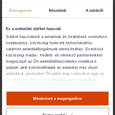
Gyula
Ügyvéd
Beleegyezés
Részletek
A sütikről
2089 Telki
Ez a weboldal sütiket használ
Dr. Bán Chrysta
Sütiket használunk a tartalmak és hirdetések személyre
szabásához, közösségi funkciók biztosításához,
BÁN, S. SZABÓ & PARTNERS
valamint weboldalforgalmunk elemzéséhez. Ezenkívül
ÜGYVÉDI IRODA
közösségi média-, hirdető- és elemező partnereinkkel
1051 Budapest
megosztjuk az Ön weboldalhasználatra vonatkozó
adatait, akik kombinálhatják az adatokat más olyan
adatokkal, amelyeket Ön adott meg számukra vagy az
Dr. Bán Dániel
Ön által használt más szolgáltatásokból gyűjtöttek.
PERÉNYI ÉS BÁN ÜGYVÉDI IRODA
1111 Budapest
Mindennek a megengedése
Dr. Bán Gergely