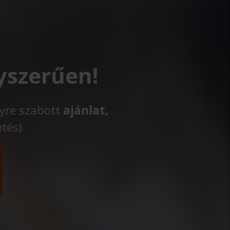
yszerűen!
lyre szabott
ajánlat,
etés)