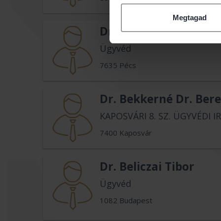
Megtagad
Dr. Beke Ágnes
Ügyvéd
7635 Pécs
Dr. Bekkerné Dr. Ber
KAPOSVÁRI 8. SZ. ÜGYVÉDI 
7400 Kaposvár
Dr. Beliczai Tibor
Ügyvéd
1082 Budapest