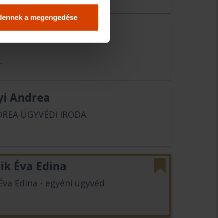
dennek a megengedése
i Nóra
r
yi Andrea
DREA ÜGYVÉDI IRODA
ik Éva Edina
Éva Edina - egyéni ügyvéd