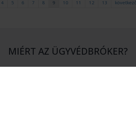
4
5
6
7
8
9
10
11
12
13
következ
MIÉRT AZ ÜGYVÉDBRÓKER?
S KÖTELEZETTSÉG
HITELESSÉG
atásunk igénybevétele nem jár
Rendszerünkhöz csak érvényes 
en kötelezettséggel.
igazolvánnyal rendelkező ügyvé
csatlakozhatnak.
ÉKONYSÁG
MEGTAKARÍTÁS
kérésére csak olyan ügyvédek
Az Ügyvédbróker segítségével pé
nak, akik érdekeltek az Ön
és energiát takaríthat meg.
elvállalásában.