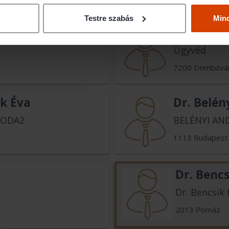
Testre szabás
Min
Dr. Békef
Ügyvéd
7200 Dombóvá
ek Éva
Dr. Belén
IRODA2
BELÉNYI AN
1113 Budapest
Dr. Bencs
Dr. Bencsik 
2013 Pomáz