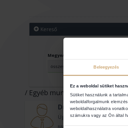
Kereső
Megye/Budapest:
Vár
Beleegyezés
Ez a weboldal sütiket haszn
/ Egyéb munka
2307 ügyvéd
Sütiket használunk a tartal
weboldalforgalmunk elemzésé
Dr. Bazsóné Dr. Hajn
weboldalhasználatra vonatko
számukra vagy az Ön által ha
Ügyvéd
8800 Nagykanizsa