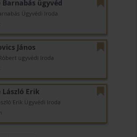
e Barnabás ügyvéd
arnabás Ügyvédi Iroda
t
vics János
 Róbert ügyvédi Iroda
t
 László Erik
szló Erik Ügyvédi Iroda
m