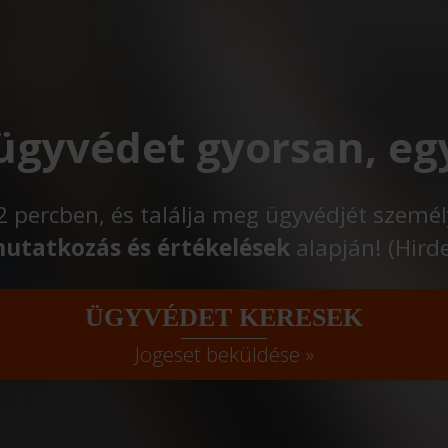
 ügyvédet gyorsan, eg
t 2 percben, és találja meg ügyvédjét szemé
utatkozás és értékelések
alapján! (Hird
ÜGYVÉDET KERESEK
Jogeset beküldése »