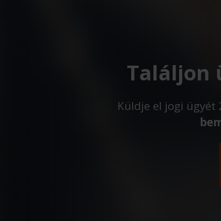
Találjon
Küldje el jogi ügyé
bem