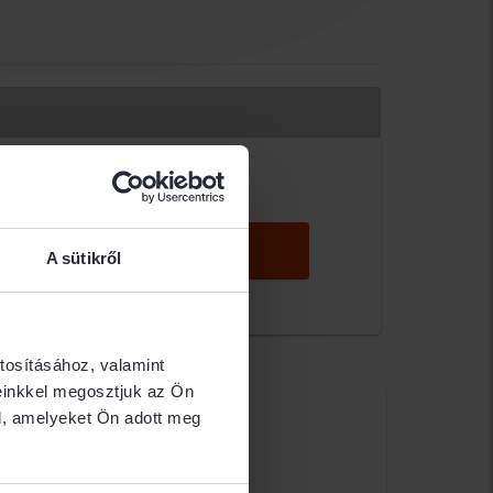
KERESÉS
A sütikről
tosításához, valamint
einkkel megosztjuk az Ön
Ágnes
l, amelyeket Ön adott meg
ÉDI IRODA