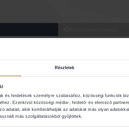
Kulcsszavas
kereső
os/Kerület:
Jogterület:
Részletek
ál
mak és hirdetések személyre szabásához, közösségi funkciók biz
hez. Ezenkívül közösségi média-, hirdető- és elemező partner
alka Adrienn
Dr. Bejó 
zó adatait, akik kombinálhatják az adatokat más olyan adatokka
sznált más szolgáltatásokból gyűjtöttek.
SOLTI ÜGYV
1136 Budapest