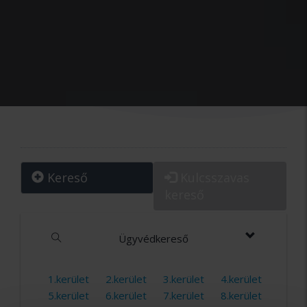
Kereső
Kulcsszavas
kereső
Ügyvédkereső
1.kerület
2.kerület
3.kerület
4.kerület
5.kerület
6.kerület
7.kerület
8.kerület