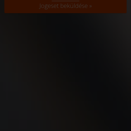
Jogeset beküldése »