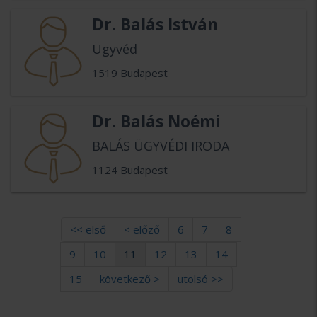
Dr. Balás István
Ügyvéd
1519 Budapest
Dr. Balás Noémi
BALÁS ÜGYVÉDI IRODA
1124 Budapest
<< első
< előző
6
7
8
9
10
11
12
13
14
15
következő >
utolsó >>