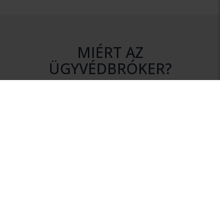
MIÉRT AZ
ÜGYVÉDBRÓKER?
DISZKRÉCIÓ
Az ajánlatkérés során az Ön személyes adatai mindvégig
titokban maradnak.
NINCS KÖTELEZETTSÉG
Szolgáltatásunk igénybevétele nem jár semmilyen
kötelezettséggel.
HITELESSÉG
Rendszerünkhöz csak érvényes ügyvédi igazolvánnyal
rendelkező ügyvédek csatlakozhatnak.
INFORMÁCIÓ