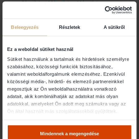
9.kerület
10.kerület
11.kerület
12.kerület
13.kerület
14.kerület
15.kerület
16.kerület
17.kerület
18.kerület
19.kerület
20.kerület
Beleegyezés
Részletek
A sütikről
21.kerület
22.kerület
23.kerület
Budapest
6348 ügyvéd
Ez a weboldal sütiket használ
Sütiket használunk a tartalmak és hirdetések személyre
Dr. Bajzik András
szabásához, közösségi funkciók biztosításához,
BAJZIK ÜGYVÉDI IRODA
valamint weboldalforgalmunk elemzéséhez. Ezenkívül
közösségi média-, hirdető- és elemező partnereinkkel
1075 Budapest
megosztjuk az Ön weboldalhasználatra vonatkozó
adatait, akik kombinálhatják az adatokat más olyan
Dr. Baki Ágnes
adatokkal, amelyeket Ön adott meg számukra vagy az
Ön által használt más szolgáltatásokból gyűjtöttek.
BAKI ÜGYVÉDI IRODA
1066 Budapest
Mindennek a megengedése