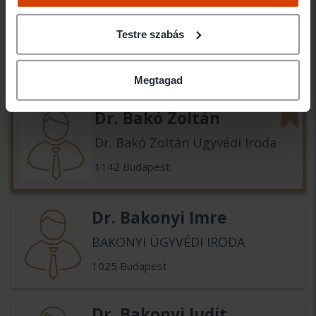
Dr. Bakó Judit
Testre szabás
Ügyvéd
1279 Budapest
Megtagad
Dr. Bakó Zoltán
Dr. Bakó Zoltán Ügyvédi Iroda
1142 Budapest
Dr. Bakonyi Imre
BAKONYI ÜGYVÉDI IRODA
1025 Budapest
Dr. Bakonyi Judit