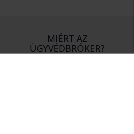
MIÉRT AZ
ÜGYVÉDBRÓKER?
DISZKRÉCIÓ
Az ajánlatkérés során az Ön személyes adatai mindvégig
titokban maradnak.
NINCS KÖTELEZETTSÉG
Szolgáltatásunk igénybevétele nem jár semmilyen
kötelezettséggel.
HITELESSÉG
Rendszerünkhöz csak érvényes ügyvédi igazolvánnyal
rendelkező ügyvédek csatlakozhatnak.