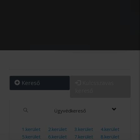
Kereső
Kulcsszavas
kereső
Ügyvédkereső
1.kerület
2.kerület
3.kerület
4.kerület
5.kerület
6.kerület
7.kerület
8.kerület