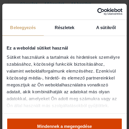
9.kerület
10.kerület
11.kerület
12.kerület
13.kerület
14.kerület
15.kerület
16.kerület
17.kerület
18.kerület
19.kerület
20.kerület
Beleegyezés
Részletek
A sütikről
21.kerület
22.kerület
23.kerület
Budapest
6347 ügyvéd
Ez a weboldal sütiket használ
Sütiket használunk a tartalmak és hirdetések személyre
Dr. Angyal Andor
szabásához, közösségi funkciók biztosításához,
Ügyvéd
valamint weboldalforgalmunk elemzéséhez. Ezenkívül
közösségi média-, hirdető- és elemező partnereinkkel
1107 Budapest
megosztjuk az Ön weboldalhasználatra vonatkozó
adatait, akik kombinálhatják az adatokat más olyan
adatokkal, amelyeket Ön adott meg számukra vagy az
Dr. Aniot Péter
Ön által használt más szolgáltatásokból gyűjtöttek.
Ügyvéd
1095 Budapest
Mindennek a megengedése