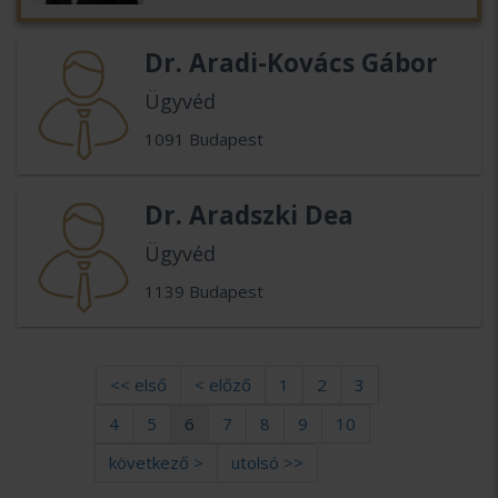
Dr. Aradi-Kovács Gábor
Ügyvéd
1091 Budapest
Dr. Aradszki Dea
Ügyvéd
1139 Budapest
<< első
< előző
1
2
3
4
5
6
7
8
9
10
következő >
utolsó >>