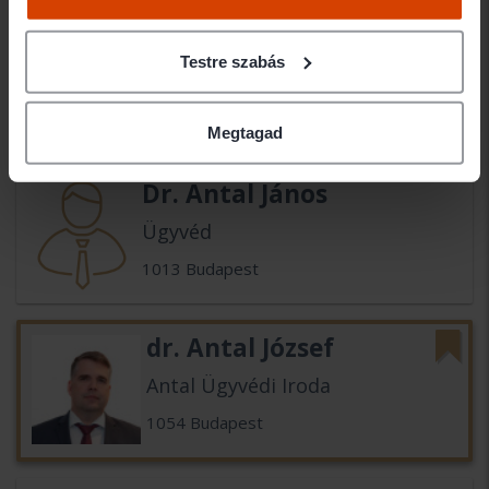
dr. Antal Anett
Testre szabás
Antal Anett Ügyvédi Iroda
1051 Budapest
Megtagad
Dr. Antal János
Ügyvéd
1013 Budapest
dr. Antal József
Antal Ügyvédi Iroda
1054 Budapest