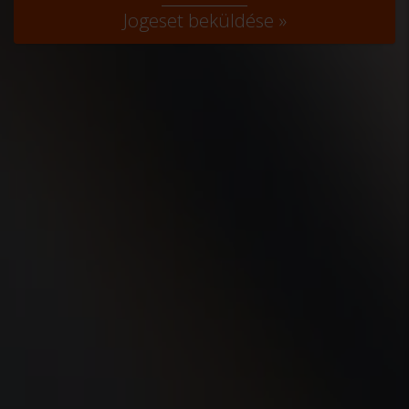
Jogeset beküldése »