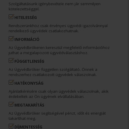
Szolgáltatásunk igénybevétele nem jár semmilyen
kötelezettséggel.
HITELESSÉG
Rendszerünkhöz csak érvényes ügyvédi igazolvánnyal
rendelkező ügyvédek csatlakozhatnak.
INFORMÁCIÓ
Az Ügyvédbrókeren keresztül megfelelő információhoz
juthat a megalapozott ügyvédválasztáshoz.
FÜGGETLENSÉG
Az Ügyvédbróker független szolgáltató. Önnek a
rendszerhez csatlakozott ügyvédek válaszolnak.
HATÉKONYSÁG
Ajánlatkérésére csak olyan ügyvédek válaszolnak, akik
érdekeltek az Ön ügyének elvállalásában.
MEGTAKARÍTÁS
Az Ügyvédbróker segítségével pénzt, időt és energiát
takaríthat meg.
DÍJMENTESSÉG