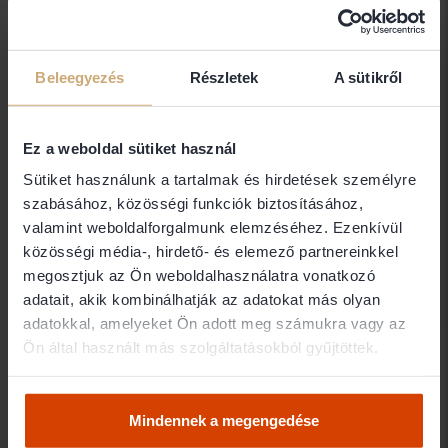
kereső
Ügyvédkereső
Beleegyezés
Részletek
A sütikről
Vállalkozás
Pénzügyek
Ingatlan
Ez a weboldal sütiket használ
Család
Munka
Büntető jog
Baleset
Személyi Jog
Szerzői Jog
Sütiket használunk a tartalmak és hirdetések személyre
szabásához, közösségi funkciók biztosításához,
Borsod-Abaúj-Zemplén megye /
valamint weboldalforgalmunk elemzéséhez. Ezenkívül
Miskolc /
287 ügyvéd
közösségi média-, hirdető- és elemező partnereinkkel
megosztjuk az Ön weboldalhasználatra vonatkozó
Ráckövesi Jánosné Dr.
adatait, akik kombinálhatják az adatokat más olyan
Grőb Katalin
adatokkal, amelyeket Ön adott meg számukra vagy az
Ön által használt más szolgáltatásokból gyűjtöttek.
Ügyvéd
3530 Miskolc
Mindennek a megengedése