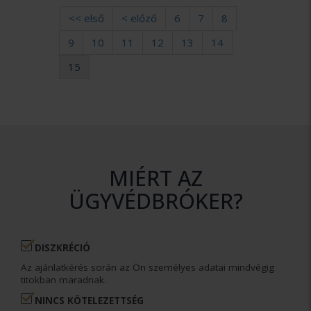
<< első
< előző
6
7
8
9
10
11
12
13
14
15
MIÉRT AZ
ÜGYVÉDBRÓKER?
DISZKRÉCIÓ
Az ajánlatkérés során az Ön személyes adatai mindvégig
titokban maradnak.
NINCS KÖTELEZETTSÉG