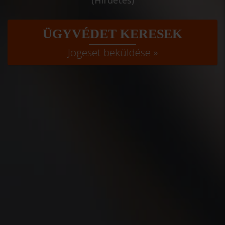
(Hirdetés)
ÜGYVÉDET KERESEK
Jogeset beküldése »