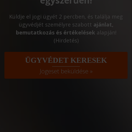
egyszerűen!
Küldje el jogi ügyét 2 percben, és találja meg
ügyvédjét személyre szabott
ajánlat,
bemutatkozás és értékelések
alapján!
(Hirdetés)
ÜGYVÉDET KERESEK
Jogeset beküldése »