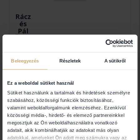
Rácz
és
Pál
Ügyvédi
Iroda
dr. X. Pál Zoltán
Beleegyezés
Részletek
A sütikről
Elérhetőségek
Ez a weboldal sütiket használ
Sütiket használunk a tartalmak és hirdetések személyre
szabásához, közösségi funkciók biztosításához,
1011 Budapest Gyorskocsi u. 12. 4. em. 8.
valamint weboldalforgalmunk elemzéséhez. Ezenkívül
Ügyfélfogadás
közösségi média-, hirdető- és elemező partnereinkkel
megosztjuk az Ön weboldalhasználatra vonatkozó
Előzetes bejelentkezés alapján.
adatait, akik kombinálhatják az adatokat más olyan
adatokkal, amelyeket Ön adott meg számukra vagy az