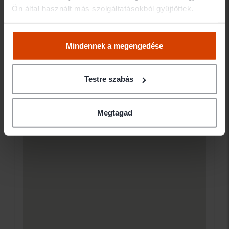
Ön által használt más szolgáltatásokból gyűjtöttek.
Mindennek a megengedése
Testre szabás
Megtagad