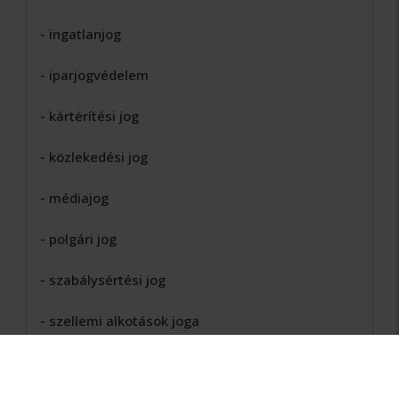
- ingatlanjog
- iparjogvédelem
- kártérítési jog
- közlekedési jog
- médiajog
- polgári jog
- szabálysértési jog
- szellemi alkotások joga
- szerzõi jog