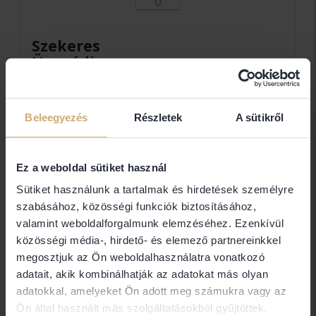
Szekeres
Ügyvédi
Iroda
Dr. Szekeres Zsuzsa Nóra
Beleegyezés
Részletek
A sütikről
Elérhetőségek
Ez a weboldal sütiket használ
Sütiket használunk a tartalmak és hirdetések személyre
3525 Miskolc Kis-Hunyad u. 8.
szabásához, közösségi funkciók biztosításához,
valamint weboldalforgalmunk elemzéséhez. Ezenkívül
Ügyfélfogadás
közösségi média-, hirdető- és elemező partnereinkkel
megosztjuk az Ön weboldalhasználatra vonatkozó
adatait, akik kombinálhatják az adatokat más olyan
adatokkal, amelyeket Ön adott meg számukra vagy az
Ön által használt más szolgáltatásokból gyűjtöttek.