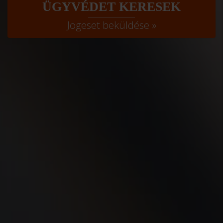
ÜGYVÉDET KERESEK
Jogeset beküldése »