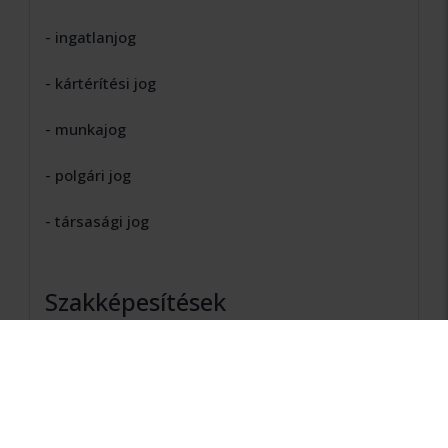
- ingatlanjog
- kártérítési jog
- munkajog
- polgári jog
- társasági jog
Szakképesítések
Beszélt nyelvek
angol, német