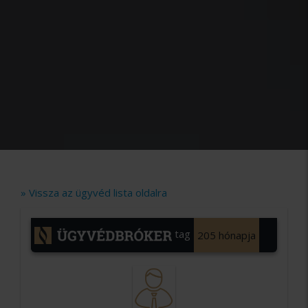
» Vissza az ügyvéd lista oldalra
tag
205 hónapja