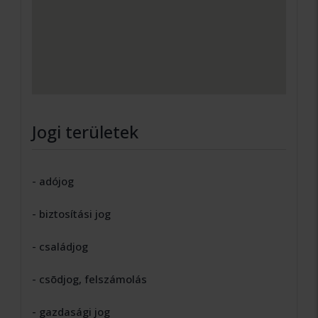
Jogi területek
- adójog
- biztosítási jog
- családjog
- csõdjog, felszámolás
- gazdasági jog