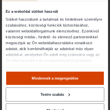
dr. Farkas Éva Marianna
Ez a weboldal sütiket használ
Sütiket használunk a tartalmak és hirdetések személyre
Elérhetőségek
szabásához, közösségi funkciók biztosításához,
valamint weboldalforgalmunk elemzéséhez. Ezenkívül
közösségi média-, hirdető- és elemező partnereinkkel
1132 Budapest Váci út 28. 3. em. 1.
megosztjuk az Ön weboldalhasználatra vonatkozó
06204980457
adatait, akik kombinálhatják az adatokat más olyan
eva.m.farkas@gmail.com
adatokkal, amelyeket Ön adott meg számukra vagy az
Ügyfélfogadás
Ön által használt más szolgáltatásokból gyűjtöttek.
Előzetes időpontegyeztetés alapján.
Mindennek a megengedése
Testre szabás