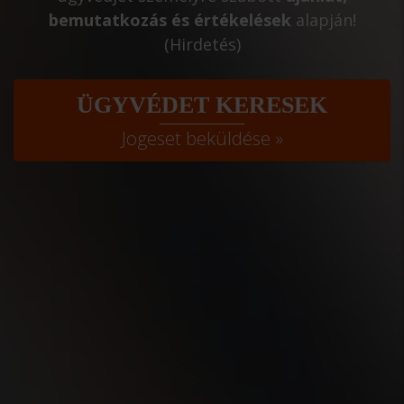
bemutatkozás és értékelések
alapján!
(Hirdetés)
ÜGYVÉDET KERESEK
Jogeset beküldése »