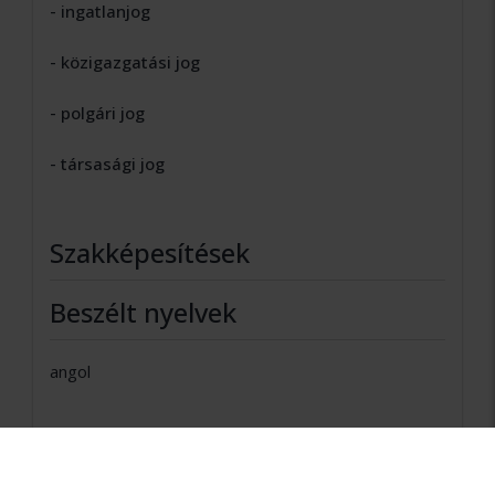
- ingatlanjog
- közigazgatási jog
- polgári jog
- társasági jog
Szakképesítések
Beszélt nyelvek
angol
Bemutatkozás