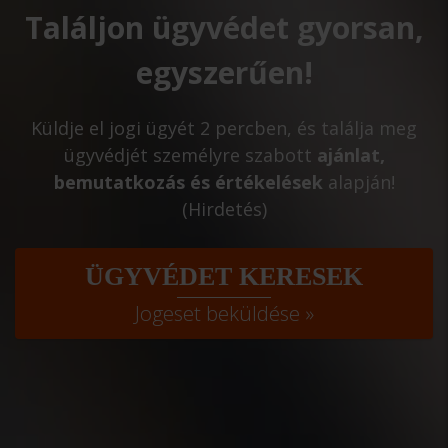
Találjon ügyvédet gyorsan,
egyszerűen!
Küldje el jogi ügyét 2 percben, és találja meg
ügyvédjét személyre szabott
ajánlat,
bemutatkozás és értékelések
alapján!
(Hirdetés)
ÜGYVÉDET KERESEK
Jogeset beküldése »