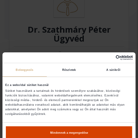
Dr. Szathmáry Péter
Ügyvéd
Ügyvéd
Beleegyezés
Részletek
A sütikről
Elérhetőségek
Ez a weboldal sütiket használ
Sütiket használunk a tartalmak és hirdetések személyre szabásához, közösségi
5600 Békéscsaba
funkciók biztosításához, valamint weboldalforgalmunk elemzéséhez. Ezenkívül
közösségi média-, hirdető- és elemező partnereinkkel megosztjuk az Ön
weboldalhasználatra vonatkozó adatait, akik kombinálhatják az adatokat más olyan
adatokkal, amelyeket Ön adott meg számukra vagy az Ön által használt más
szolgáltatásokból gyűjtöttek.
Amennyiben nem találja a keresett ügyvéd
elérhetőségét (email, telefon), abban az esetben
Mindennek a megengedése