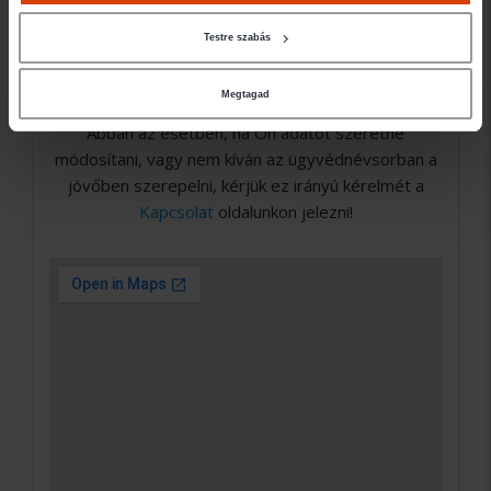
nem Ügyvédbróker partner. Közvetlen
elérhetőségét a Magyar Ügyvédi Kamara Országos
Testre szabás
Hivatalos Nyilvántartásában találja meg, a weboldal
elérhető a
Kapcsolat
oldalunkon.
Megtagad
Abban az esetben, ha Ön adatot szeretne
módosítani, vagy nem kíván az ügyvédnévsorban a
jövőben szerepelni, kérjük ez irányú kérelmét a
Kapcsolat
oldalunkon jelezni!