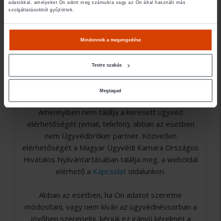
Jogi területek
adatokkal, amelyeket Ön adott meg számukra vagy az Ön által használt más
szolgáltatásokból gyűjtöttek.
- Munka jog
Mindennek a megengedése
- Büntető jog
Testre szabás
Megtagad
Amennyiben nem találja a keresett ügyvéd
elérhetőségét (email, telefon), abban az esetben
nem Ügyvédbróker partner. Közvetlen
elérhetőségét a Magyar Ügyvédi Kamara Országos
Hivatalos Nyilvántartásában találja meg, a weboldal
elérhető a
Kapcsolat
oldalunkon.
Abban az esetben, ha Ön adatot szeretne
módosítani, vagy nem kíván az ügyvédnévsorban a
jövőben szerepelni, kérjük ez irányú kérelmét a