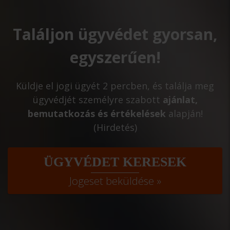
Találjon ügyvédet gyorsan,
egyszerűen!
Küldje el jogi ügyét 2 percben, és találja meg
ügyvédjét személyre szabott
ajánlat,
bemutatkozás és értékelések
alapján!
(Hirdetés)
ÜGYVÉDET KERESEK
Jogeset beküldése »