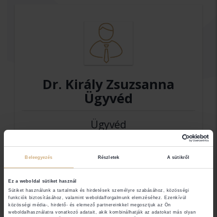
Dr. Király Zsuzsanna
Ügyvéd
Ügyvéd
Elérhetőségek
Beleegyezés
Részletek
A sütikről
Ez a weboldal sütiket használ
4026 Debrecen
Sütiket használunk a tartalmak és hirdetések személyre szabásához, közösségi
funkciók biztosításához, valamint weboldalforgalmunk elemzéséhez. Ezenkívül
közösségi média-, hirdető- és elemező partnereinkkel megosztjuk az Ön
weboldalhasználatra vonatkozó adatait, akik kombinálhatják az adatokat más olyan