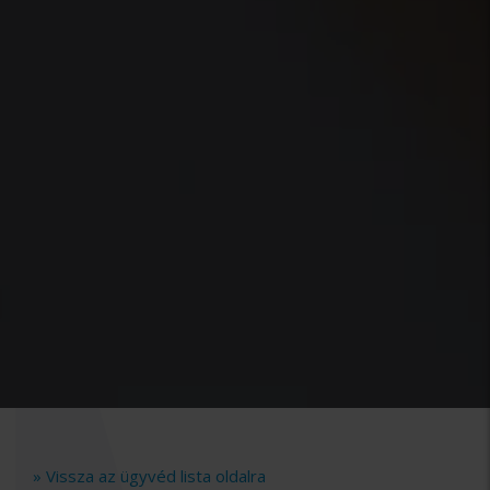
» Vissza az ügyvéd lista oldalra