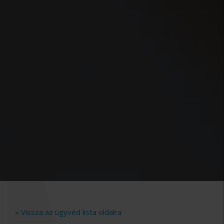
» Vissza az ügyvéd lista oldalra