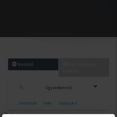
Kereső
Kulcsszavas
kereső
Ügyvédkereső
Dombóvár
Paks
Szekszárd
Tolna megye
104 ügyvéd