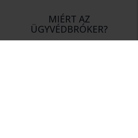
MIÉRT AZ
ÜGYVÉDBRÓKER?
DISZKRÉCIÓ
Az ajánlatkérés során az Ön személyes adatai mindvégig
titokban maradnak.
NINCS KÖTELEZETTSÉG
Szolgáltatásunk igénybevétele nem jár semmilyen
kötelezettséggel.
HITELESSÉG
Rendszerünkhöz csak érvényes ügyvédi igazolvánnyal
rendelkező ügyvédek csatlakozhatnak.
INFORMÁCIÓ
Az Ügyvédbrókeren keresztül megfelelő információhoz
juthat a megalapozott ügyvédválasztáshoz.