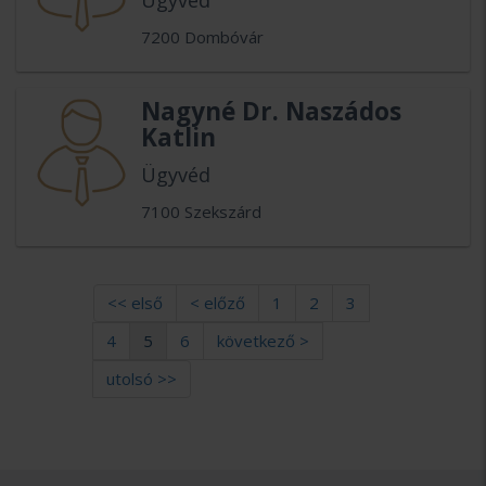
Ügyvéd
7200 Dombóvár
Nagyné Dr. Naszádos
Katlin
Ügyvéd
7100 Szekszárd
<< első
< előző
1
2
3
4
5
6
következő >
utolsó >>