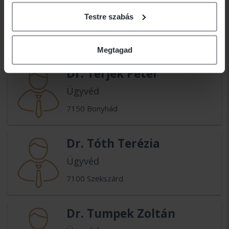
Dr. Takács Attila
Testre szabás
Ügyvéd
7100 Szekszárd
Megtagad
Dr. Terjék Péter
Ügyvéd
7150 Bonyhád
Dr. Tóth Terézia
Ügyvéd
7100 Szekszárd
Dr. Tumpek Zoltán