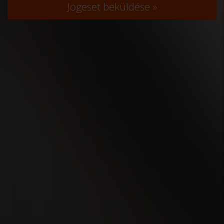
Jogeset beküldése »