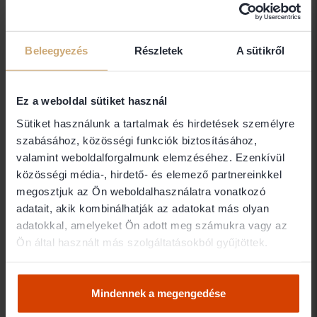
Dr. Szegesdi Judit
Beleegyezés
Részletek
A sütikről
Ügyvéd
7100 Szekszárd
Ez a weboldal sütiket használ
Dr. Szepesi Zsuzsanna
Sütiket használunk a tartalmak és hirdetések személyre
szabásához, közösségi funkciók biztosításához,
SZEPESI ÜGYVÉDI IRODA
valamint weboldalforgalmunk elemzéséhez. Ezenkívül
közösségi média-, hirdető- és elemező partnereinkkel
7100 Szekszárd
megosztjuk az Ön weboldalhasználatra vonatkozó
adatait, akik kombinálhatják az adatokat más olyan
Dr. Szőts Viola
adatokkal, amelyeket Ön adott meg számukra vagy az
Ön által használt más szolgáltatásokból gyűjtöttek.
Ügyvéd
7150 Bonyhád
Mindennek a megengedése