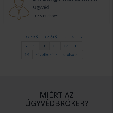
Ügyvéd
1065 Budapest
<< első
< előző
5
6
7
8
9
10
11
12
13
14
következő >
utolsó >>
MIÉRT AZ
ÜGYVÉDBRÓKER?