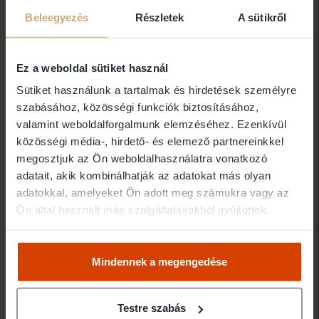
Dr. Balogh Gábor egyéni ügyvéd
Beleegyezés
Részletek
A sütikről
1114 Budapest
Ez a weboldal sütiket használ
Dr. Balogh Krisztina
Sütiket használunk a tartalmak és hirdetések személyre
FAIR ÜGYVÉDEK
szabásához, közösségi funkciók biztosításához,
valamint weboldalforgalmunk elemzéséhez. Ezenkívül
2660 Balassagyarmat
közösségi média-, hirdető- és elemező partnereinkkel
megosztjuk az Ön weboldalhasználatra vonatkozó
Dr. Balogh László Csaba
adatait, akik kombinálhatják az adatokat más olyan
adatokkal, amelyeket Ön adott meg számukra vagy az
DR.KARDKOVÁCS ÉS TÁRSAI
Ön által használt más szolgáltatásokból gyűjtöttek.
ÜGYVÉDI IRODA
1024 Budapest
Mindennek a megengedése
Dr. Balogh László István
Testre szabás
Ügyvéd