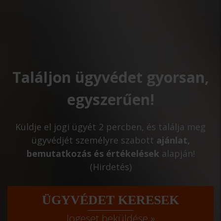
Találjon ügyvédet gyorsan,
egyszerűen!
Küldje el jogi ügyét 2 percben, és találja meg
ügyvédjét személyre szabott
ajánlat,
bemutatkozás és értékelések
alapján!
(Hirdetés)
ÜGYVÉDET KERESEK
Jogeset beküldése »