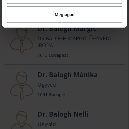
1148 Budapest
Megtagad
Dr. Balogh Margit
DR.BALOGH MARGIT ÜGYVÉDI
IRODA
1013 Budapest
Dr. Balogh Mónika
Ügyvéd
1041 Budapest
Dr. Balogh Nelli
Ügyvéd