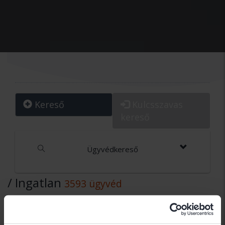
Kereső
Kulcsszavas
kereső
Ügyvédkereső
/ Ingatlan
3593 ügyvéd
Dr. Balogh Gábor