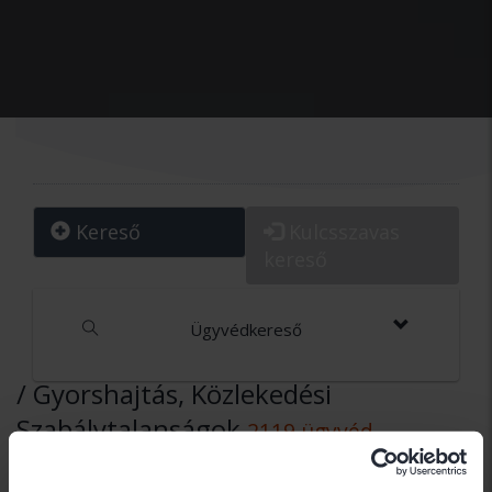
Kereső
Kulcsszavas
kereső
Ügyvédkereső
/ Gyorshajtás, Közlekedési
Szabálytalanságok
2119 ügyvéd
Dr. Áj Tibor