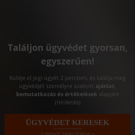
Találjon ügyvédet gyorsan,
egyszerűen!
Küldje el jogi ügyét 2 percben, és találja meg
ügyvédjét személyre szabott
ajánlat,
bemutatkozás és értékelések
alapján!
(Hirdetés)
ÜGYVÉDET KERESEK
Jogeset beküldése »