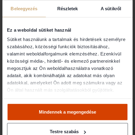
ÁJ ÜGYVÉDI IRODA
Beleegyezés
Részletek
A sütikről
2300 Ráckeve
Ez a weboldal sütiket használ
Dr. Albert Csilla
Sütiket használunk a tartalmak és hirdetések személyre
szabásához, közösségi funkciók biztosításához,
Ügyvéd
valamint weboldalforgalmunk elemzéséhez. Ezenkívül
1464 Budapest
közösségi média-, hirdető- és elemező partnereinkkel
megosztjuk az Ön weboldalhasználatra vonatkozó
adatait, akik kombinálhatják az adatokat más olyan
Dr. Albert Nikoletta Zita
adatokkal, amelyeket Ön adott meg számukra vagy az
Ön által használt más szolgáltatásokból gyűjtöttek.
Ügyvéd
6630 Mindszent
Mindennek a megengedése
Dr. Alberti György
Ügyvéd
Testre szabás