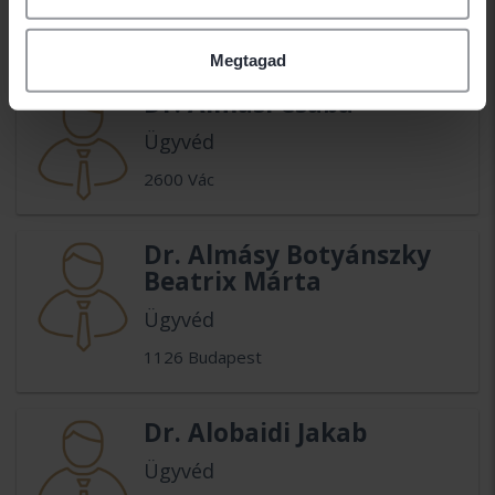
1046 Budapest
Megtagad
Dr. Almási Csaba
Ügyvéd
2600 Vác
Dr. Almásy Botyánszky
Beatrix Márta
Ügyvéd
1126 Budapest
Dr. Alobaidi Jakab
Ügyvéd