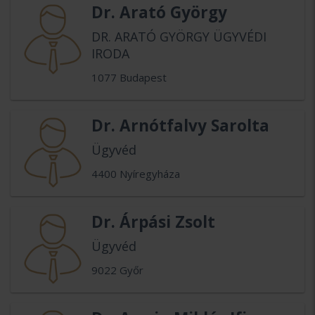
Dr. Arató György
DR. ARATÓ GYÖRGY ÜGYVÉDI
IRODA
1077 Budapest
Dr. Arnótfalvy Sarolta
Ügyvéd
4400 Nyíregyháza
Dr. Árpási Zsolt
Ügyvéd
9022 Győr