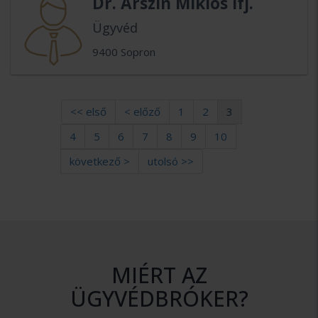
Dr. Arszin Miklós Ifj.
Ügyvéd
9400 Sopron
<< első
< előző
1
2
3
4
5
6
7
8
9
10
következő >
utolsó >>
MIÉRT AZ
ÜGYVÉDBRÓKER?