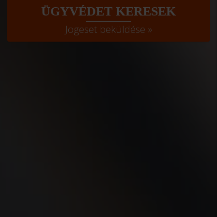
ÜGYVÉDET KERESEK
Jogeset beküldése »