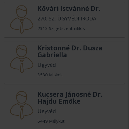
Kővári Istvánné Dr.
270. SZ. ÜGYVÉDI IRODA
2313 Szigetszentmiklós
Kristonné Dr. Dusza
Gabriella
Ügyvéd
3530 Miskolc
Kucsera Jánosné Dr.
Hajdu Emőke
Ügyvéd
6449 Mélykút