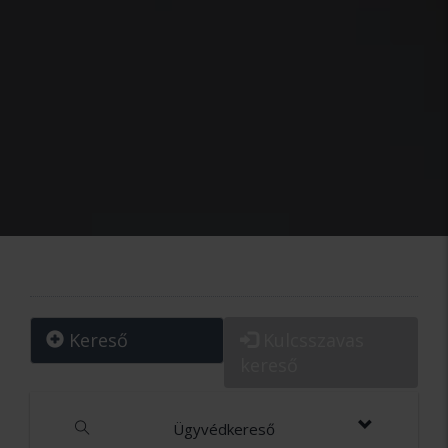
Kereső
Kulcsszavas
kereső
Ügyvédkereső