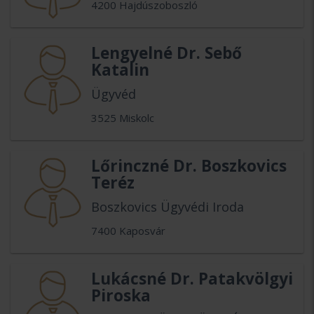
4200 Hajdúszoboszló
Lengyelné Dr. Sebő
Katalin
Ügyvéd
3525 Miskolc
Lőrinczné Dr. Boszkovics
Teréz
Boszkovics Ügyvédi Iroda
7400 Kaposvár
Lukácsné Dr. Patakvölgyi
Piroska