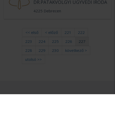
DR.PATAKVÖLGYI ÜGYVÉDI IRODA
4225 Debrecen
<< első
< előző
221
222
223
224
225
226
227
228
229
230
következő >
utolsó >>
MIÉRT AZ
ÜGYVÉDBRÓKER?