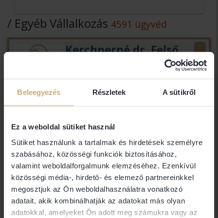
/ Egyéb Vállalkozás
4591 ügyvéd
Kerchnerné dr. Felső
Zsuzsanna
Kerchnerné dr. Felső Zsuzsanna
egyéni ügyvéd
Beleegyezés
Részletek
A sütikről
3950 Sárospatak | Telefon: +36302391763
Ez a weboldal sütiket használ
Kéri Eszter
Sütiket használunk a tartalmak és hirdetések személyre
szabásához, közösségi funkciók biztosításához,
Kéri Eszter
valamint weboldalforgalmunk elemzéséhez. Ezenkívül
1073 Budapest
közösségi média-, hirdető- és elemező partnereinkkel
megosztjuk az Ön weboldalhasználatra vonatkozó
adatait, akik kombinálhatják az adatokat más olyan
Kerschné Dr. Sóváry
adatokkal, amelyeket Ön adott meg számukra vagy az