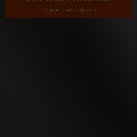
Jogeset beküldése »