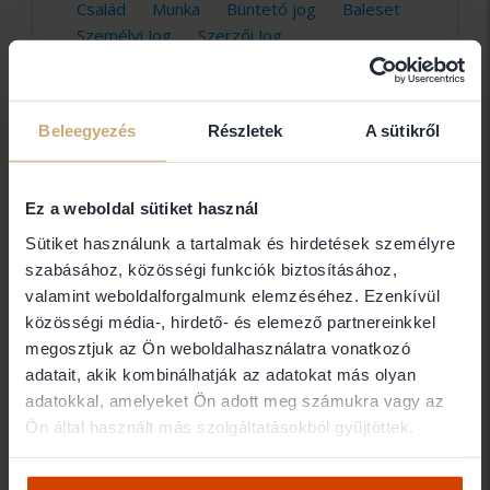
Család
Munka
Büntető jog
Baleset
Személyi Jog
Szerzői Jog
Budapest / 7. kerület /
232 ügyvéd
Beleegyezés
Részletek
A sütikről
Dr. Bartus Attila
BARTUS ÜGYVÉDI IRODA
Ez a weboldal sütiket használ
1077 Budapest
Sütiket használunk a tartalmak és hirdetések személyre
szabásához, közösségi funkciók biztosításához,
Dr. Bázsa Gergely Tamás
valamint weboldalforgalmunk elemzéséhez. Ezenkívül
közösségi média-, hirdető- és elemező partnereinkkel
BÁZSA Ügyvédi Iroda
megosztjuk az Ön weboldalhasználatra vonatkozó
1075 Budapest
adatait, akik kombinálhatják az adatokat más olyan
adatokkal, amelyeket Ön adott meg számukra vagy az
Ön által használt más szolgáltatásokból gyűjtöttek.
dr. Berecz V. Sándor