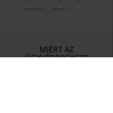
4
5
6
7
8
9
10
következő >
utolsó >>
MIÉRT AZ
ÜGYVÉDBRÓKER?
DISZKRÉCIÓ
Az ajánlatkérés során az Ön személyes adatai mindvégig
titokban maradnak.
NINCS KÖTELEZETTSÉG
Szolgáltatásunk igénybevétele nem jár semmilyen
kötelezettséggel.