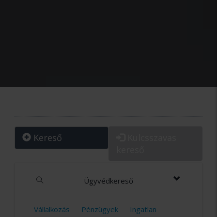
Kereső
Kulcsszavas
kereső
Ügyvédkereső
Vállalkozás
Pénzügyek
Ingatlan