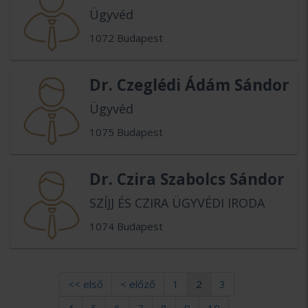
Ügyvéd
1072 Budapest
Dr. Czeglédi Ádám Sándor
Ügyvéd
1075 Budapest
Dr. Czira Szabolcs Sándor
SZÍJJ ÉS CZIRA ÜGYVÉDI IRODA
1074 Budapest
<< első
< előző
1
2
3