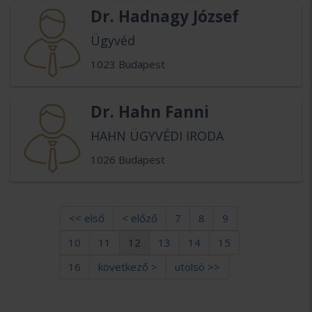
Dr. Hadnagy József
Ügyvéd
1023 Budapest
Dr. Hahn Fanni
HAHN ÜGYVÉDI IRODA
1026 Budapest
<< első
< előző
7
8
9
10
11
12
13
14
15
16
következő >
utolsó >>