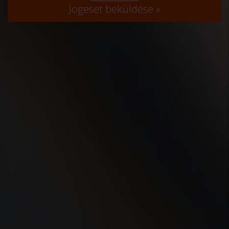
Jogeset beküldése »