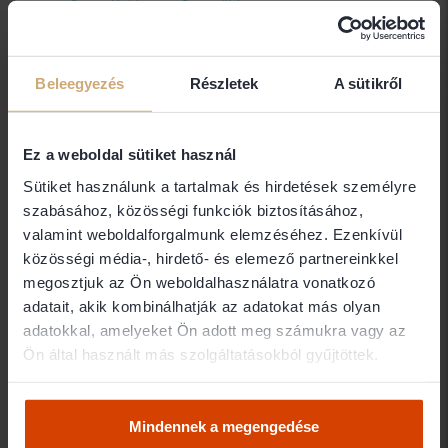
Személyi Jog
Szerzői Jog
Budapest / 2. kerület /
749 ügyvéd
Beleegyezés
Részletek
A sütikről
Dr. Gerinczy András
Ügyvéd
Ez a weboldal sütiket használ
1027 Budapest
Sütiket használunk a tartalmak és hirdetések személyre
szabásához, közösségi funkciók biztosításához,
Dr. Goda Tamás Gábor
valamint weboldalforgalmunk elemzéséhez. Ezenkívül
közösségi média-, hirdető- és elemező partnereinkkel
GODA TAMÁS GÁBOR ÜGYVÉDI
megosztjuk az Ön weboldalhasználatra vonatkozó
IRODA
adatait, akik kombinálhatják az adatokat más olyan
1027 Budapest
adatokkal, amelyeket Ön adott meg számukra vagy az
Ön által használt más szolgáltatásokból gyűjtöttek.
Dr. Gondos Imre
Mindennek a megengedése
Ügyvéd