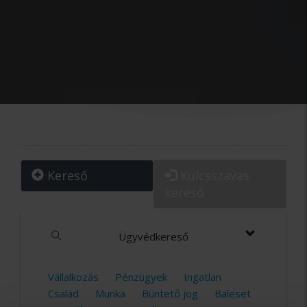
Kereső
Kulcsszavas
kereső
Ügyvédkereső
Vállalkozás
Pénzügyek
Ingatlan
Család
Munka
Büntető jog
Baleset