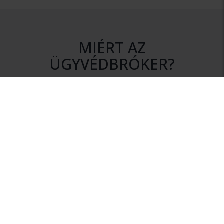
MIÉRT AZ
ÜGYVÉDBRÓKER?
DISZKRÉCIÓ
Az ajánlatkérés során az Ön személyes adatai mindvégig
titokban maradnak.
NINCS KÖTELEZETTSÉG
Szolgáltatásunk igénybevétele nem jár semmilyen
kötelezettséggel.
HITELESSÉG
Rendszerünkhöz csak érvényes ügyvédi igazolvánnyal
rendelkező ügyvédek csatlakozhatnak.
INFORMÁCIÓ