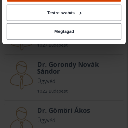
1027 Budapest
Testre szabás
Dr. Gondos Luca
Megtagad
GONDOS ÜGYVÉDI IRODA
1027 Budapest
Dr. Gorondy Novák
Sándor
Ügyvéd
1022 Budapest
Dr. Gömöri Ákos
Ügyvéd