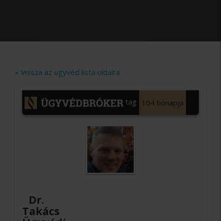
» Vissza az ügyvéd lista oldalra
tag
104 hónapja
Dr.
Takács