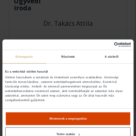
Ügyvédi
iroda
Dr. Takács Attila
Elérhetőségek
Beleegyezés
Részletek
A sütikről
1055 Budapest Vajkay utca 5. szám
+36302698815
Ez a weboldal sütiket használ
dr.takacs.attila@gmail.com
Sütiket használunk a tartalmak és hirdetések személyre szabásához, közösségi
funkciók biztosításához, valamint weboldalforgalmunk elemzéséhez. Ezenkívül
Ügyfélfogadás
közösségi média-, hirdető- és elemező partnereinkkel megosztjuk az Ön
weboldalhasználatra vonatkozó adatait, akik kombinálhatják az adatokat más olyan
adatokkal, amelyeket Ön adott meg számukra vagy az Ön által használt más
szolgáltatásokból gyűjtöttek.
2310 Szigetszentmiklós Áti sziget Ipari park 1/A
Mindennek a megengedése
Testre szabás