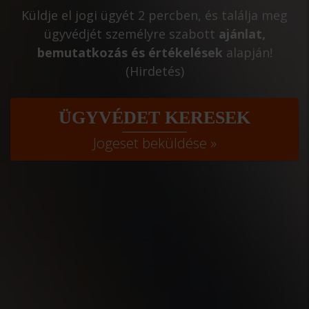
Küldje el jogi ügyét 2 percben, és találja meg
ügyvédjét személyre szabott
ajánlat,
bemutatkozás és értékelések
alapján!
(Hirdetés)
ÜGYVÉDET KERESEK
Jogeset beküldése »