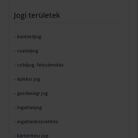
Jogi területek
- büntetõjog
- családjog
- csõdjog, felszámolás
- építési jog
- gazdasági jog
- ingatlanjog
- ingatlanközvetítés
- kártérítési jog