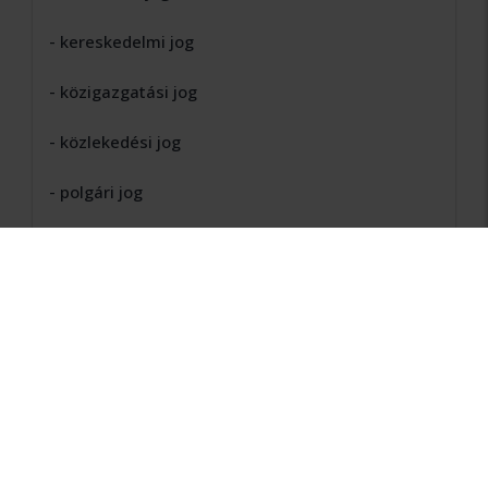
- kereskedelmi jog
- közigazgatási jog
- közlekedési jog
- polgári jog
- szabálysértési jog
- szellemi alkotások joga
- szerzõi jog
- társasági jog
- termékfelelõsség