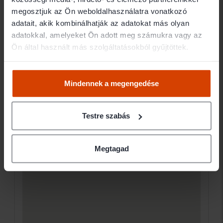
Elérhetőségek
megosztjuk az Ön weboldalhasználatra vonatkozó
adatait, akik kombinálhatják az adatokat más olyan
5500 Gyomaendrőd Kossuth u. 18.
adatokkal, amelyeket Ön adott meg számukra vagy az
Ön által használt más szolgáltatásokból gyűjtöttek.
Ügyfélfogadás
Mindennek a megengedése
Testre szabás
Megtagad