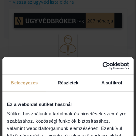
» Vissza az ügyvéd lista oldalra
tag
207 hónapja
dr.
Szendrei
Beleegyezés
Részletek
A sütikről
Éva
egyéni
ügyvéd
Ez a weboldal sütiket használ
Sütiket használunk a tartalmak és hirdetések személyre
dr. Szendrei Éva
szabásához, közösségi funkciók biztosításához,
valamint weboldalforgalmunk elemzéséhez. Ezenkívül
közösségi média-, hirdető- és elemező partnereinkkel