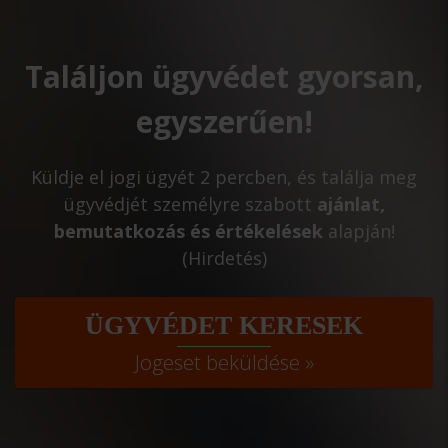
Találjon ügyvédet gyorsan,
egyszerűen!
Küldje el jogi ügyét 2 percben, és találja meg
ügyvédjét személyre szabott
ajánlat,
bemutatkozás és értékelések
alapján!
(Hirdetés)
ÜGYVÉDET KERESEK
Jogeset beküldése »