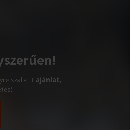
yszerűen!
lyre szabott
ajánlat,
etés)