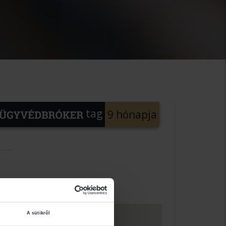
tag
9 hónapja
A sütikről