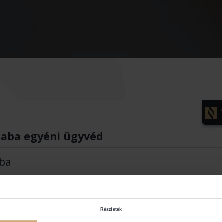
Csaba egyéni ügyvéd
aba
Részletek