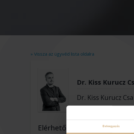
» Vissza az ügyvéd lista oldalra
Dr. Kiss Kurucz 
Dr. Kiss Kurucz Cs
Elérhetőségek
Beleegyezés