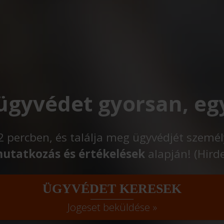
 ügyvédet gyorsan, eg
t 2 percben, és találja meg ügyvédjét szemé
utatkozás és értékelések
alapján! (Hird
ÜGYVÉDET KERESEK
Jogeset beküldése »