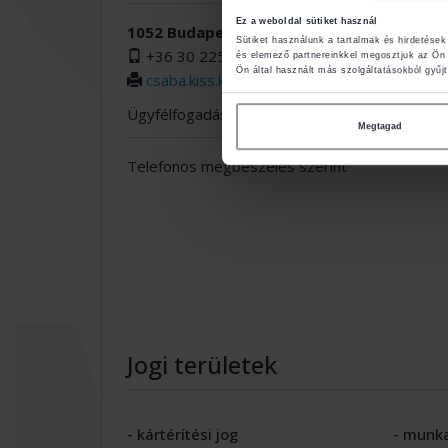
Ez a weboldal sütiket használ
1052 Budapest Bécsi utca 5.
Sütiket használunk a tartalmak és hirdetése
+36 30 225 1547
és elemező partnereinkkel megosztjuk az Ön 
Ön által használt más szolgáltatásokból gyűjt
csaba.kiss.kurucz@avocat.hu
Ügyfélfogadás
Megtagad
Telefonos megbeszélés szerint
Jogi területek
- kártérítési jog
- munk