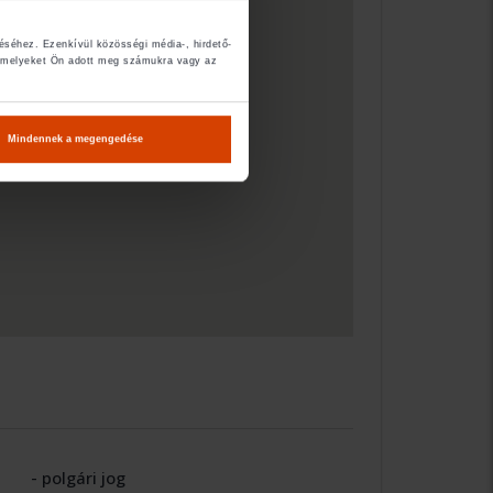
éséhez. Ezenkívül közösségi média-, hirdető-
, amelyeket Ön adott meg számukra vagy az
Mindennek a megengedése
- polgári jog