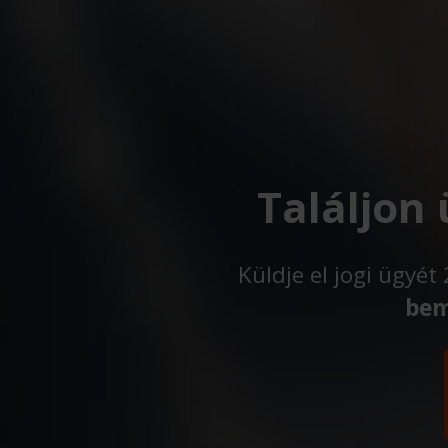
Találjon
Küldje el jogi ügyé
bem