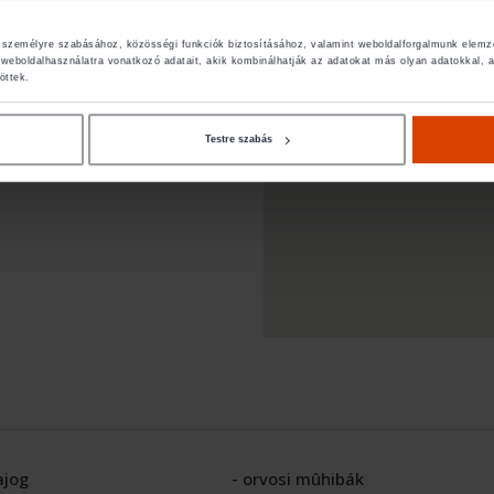
k személyre szabásához, közösségi funkciók biztosításához, valamint weboldalforgalmunk elemz
weboldalhasználatra vonatkozó adatait, akik kombinálhatják az adatokat más olyan adatokkal
öttek.
Testre szabás
ajog
- orvosi mûhibák