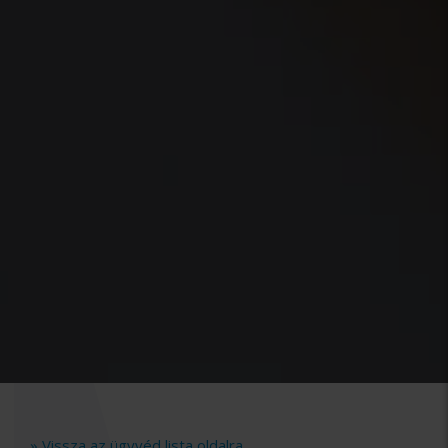
» Vissza az ügyvéd lista oldalra