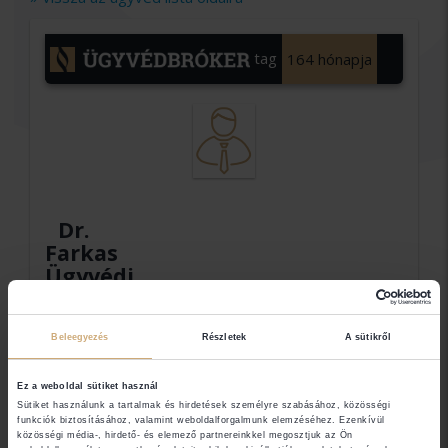
tag
164 hónapja
Dr.
Farkas
Ügyvédi
Iroda
Beleegyezés
Részletek
A sütikről
Dr. Farkas István
Ez a weboldal sütiket használ
Sütiket használunk a tartalmak és hirdetések személyre szabásához, közösségi
Elérhetőségek
funkciók biztosításához, valamint weboldalforgalmunk elemzéséhez. Ezenkívül
közösségi média-, hirdető- és elemező partnereinkkel megosztjuk az Ön