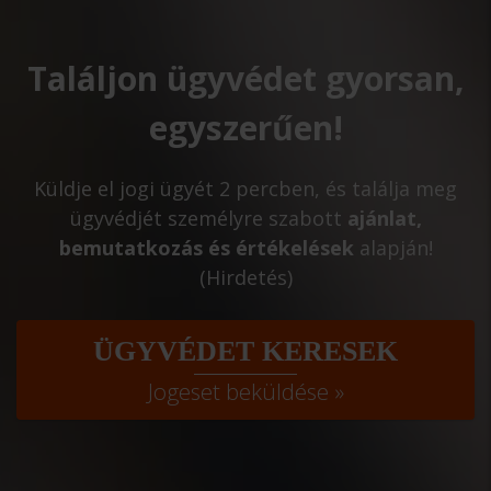
Találjon ügyvédet gyorsan,
egyszerűen!
Küldje el jogi ügyét 2 percben, és találja meg
ügyvédjét személyre szabott
ajánlat,
bemutatkozás és értékelések
alapján!
(Hirdetés)
ÜGYVÉDET KERESEK
Jogeset beküldése »