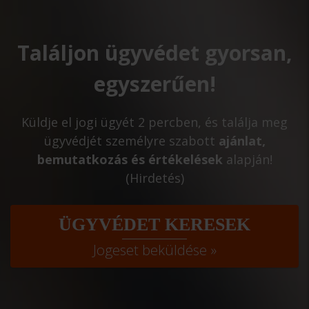
Találjon ügyvédet gyorsan,
egyszerűen!
Küldje el jogi ügyét 2 percben, és találja meg
ügyvédjét személyre szabott
ajánlat,
bemutatkozás és értékelések
alapján!
(Hirdetés)
ÜGYVÉDET KERESEK
Jogeset beküldése »