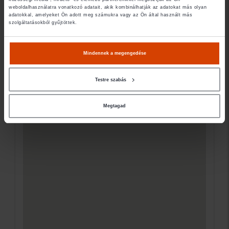
Elérhetőségek
weboldalhasználatra vonatkozó adatait, akik kombinálhatják az adatokat más olyan
adatokkal, amelyeket Ön adott meg számukra vagy az Ön által használt más
szolgáltatásokból gyűjtöttek.
7622 Pécs Siklósi út 2.
Ügyfélfogadás
Mindennek a megengedése
Testre szabás
Megtagad