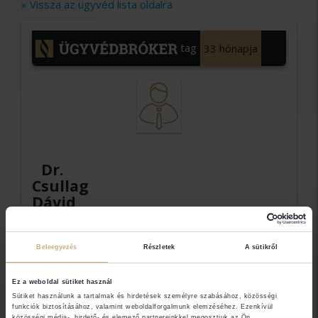
» Vissza az ügyvéd lista oldalra
tag
33 hónapja
Dr.
Csullag
Dávid
egyéni
ügyvéd
Beleegyezés
Részletek
A sütikről
Dr. Csullag Dávid
Ez a weboldal sütiket használ
Sütiket használunk a tartalmak és hirdetések személyre szabásához, közösségi
funkciók biztosításához, valamint weboldalforgalmunk elemzéséhez. Ezenkívül
közösségi média-, hirdető- és elemező partnereinkkel megosztjuk az Ön