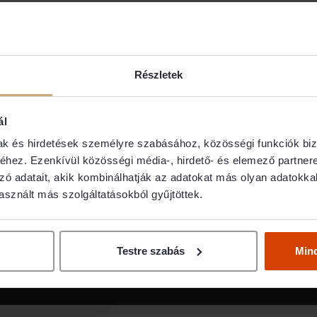
űződő jogok
Részletek
TOVÁBB »
ál
mak és hirdetések személyre szabásához, közösségi funkciók biz
hez. Ezenkívül közösségi média-, hirdető- és elemező partner
tése
zó adatait, akik kombinálhatják az adatokat más olyan adatokka
sznált más szolgáltatásokból gyűjtöttek.
Testre szabás
Min
ások