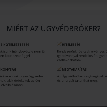
MIÉRT AZ ÜGYVÉDBRÓKER?
S KÖTELEZETTSÉG
HITELESSÉG
atásunk igénybevétele nem jár
Rendszerünkhöz csak érvényes 
en kötelezettséggel.
igazolvánnyal rendelkező ügyvé
csatlakozhatnak.
ÉKONYSÁG
MEGTAKARÍTÁS
kérésére csak olyan ügyvédek
Az Ügyvédbróker segítségével pé
nak, akik érdekeltek az Ön
és energiát takaríthat meg.
elvállalásában.