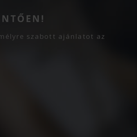
INTŐEN!
mélyre szabott ajánlatot az