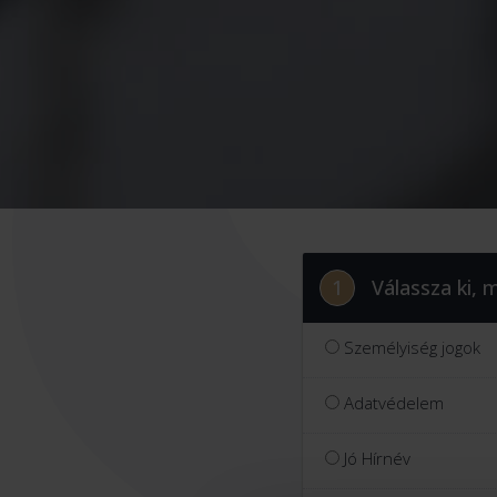
1
Válassza ki, 
Személyiség jogok
Adatvédelem
Jó Hírnév