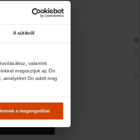
A sütikről
tosításához, valamint
einkkel megosztjuk az Ön
l, amelyeket Ön adott meg
dennek a megengedése