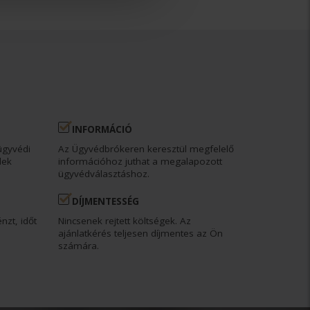
INFORMÁCIÓ
ügyvédi
Az Ügyvédbrókeren keresztül megfelelő
dek
információhoz juthat a megalapozott
ügyvédválasztáshoz.
DÍJMENTESSÉG
nzt, időt
Nincsenek rejtett költségek. Az
ajánlatkérés teljesen díjmentes az Ön
számára.