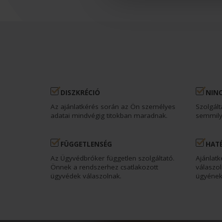
DISZKRÉCIÓ
NINC
Az ajánlatkérés során az Ön személyes
Szolgált
adatai mindvégig titokban maradnak.
semmily
FÜGGETLENSÉG
HAT
Az Ügyvédbróker független szolgáltató.
Ajánlat
Önnek a rendszerhez csatlakozott
válaszol
ügyvédek válaszolnak.
ügyének 