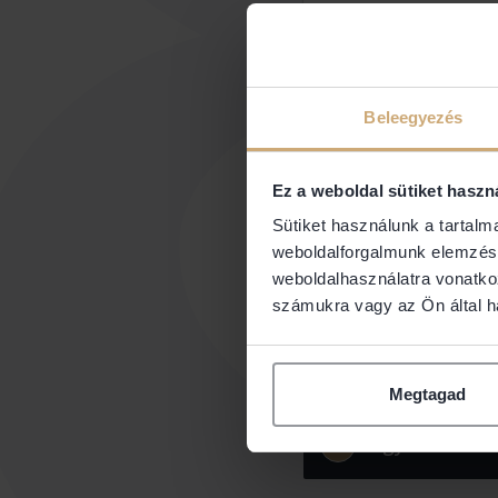
Becsületsértés
Egyéb személyhez f
Beleegyezés
Ez a weboldal sütiket haszn
Sütiket használunk a tartal
weboldalforgalmunk elemzésé
2
Kérdőív kitöl
weboldalhasználatra vonatko
számukra vagy az Ön által ha
3
Esetleírás
Megtagad
4
Ügyvéd elvár