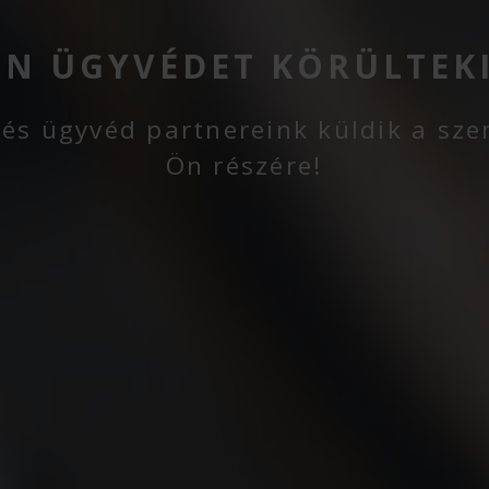
EN ÜGYVÉDET KÖRÜLTEK
 és ügyvéd partnereink küldik a sze
Ön részére!