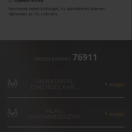
DÍJMENTESSÉG
Nincsenek rejtett költségek. Az ajánlatkérés teljesen
díjmentes az Ön számára.
76911
ÖSSZES JOGESET:
GYEREKTARTÁS,
1 napja
ELHELYEZÉS, KAPC...
VÁLÁS /
1 napja
VAGYONMEGOSZTÁS