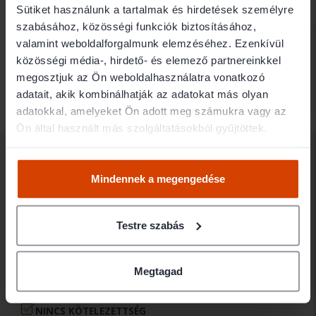
3
Esetleírás
Sütiket használunk a tartalmak és hirdetések személyre
szabásához, közösségi funkciók biztosításához,
valamint weboldalforgalmunk elemzéséhez. Ezenkívül
közösségi média-, hirdető- és elemező partnereinkkel
4
Ügyvéd elvárások
megosztjuk az Ön weboldalhasználatra vonatkozó
adatait, akik kombinálhatják az adatokat más olyan
adatokkal, amelyeket Ön adott meg számukra vagy az
Ön által használt más szolgáltatásokból gyűjtöttek.
MIÉRT AZ
Mindennek a megengedése
ÜGYVÉDBRÓKER?
Testre szabás
DISZKRÉCIÓ
Megtagad
Az ajánlatkérés során az Ön személyes adatai mindvégig
titokban maradnak.
NINCS KÖTELEZETTSÉG