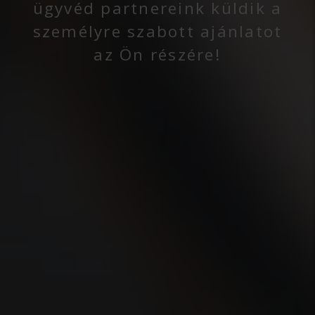
ügyvéd partnereink küldik a
személyre szabott ajánlatot
az Ön részére!