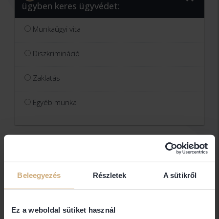
ügyben keres ügyvédet:
Munkaügyi vita
Diszkrimináció
Zaklatás
Egyéb munka
TOVÁBB »
Beleegyezés
Részletek
A sütikről
2
Kérdőív kitöltése
Ez a weboldal sütiket használ