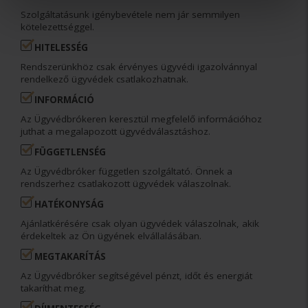
Szolgáltatásunk igénybevétele nem jár semmilyen
kötelezettséggel.
HITELESSÉG
Rendszerünkhöz csak érvényes ügyvédi igazolvánnyal
rendelkező ügyvédek csatlakozhatnak.
INFORMÁCIÓ
Az Ügyvédbrókeren keresztül megfelelő információhoz
juthat a megalapozott ügyvédválasztáshoz.
FÜGGETLENSÉG
Az Ügyvédbróker független szolgáltató. Önnek a
rendszerhez csatlakozott ügyvédek válaszolnak.
HATÉKONYSÁG
Ajánlatkérésére csak olyan ügyvédek válaszolnak, akik
érdekeltek az Ön ügyének elvállalásában.
MEGTAKARÍTÁS
Az Ügyvédbróker segítségével pénzt, időt és energiát
takaríthat meg.